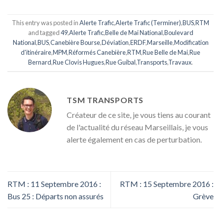
This entry was posted in
Alerte Trafic
,
Alerte Trafic (Terminer)
,
BUS
,
RTM
and tagged
49
,
Alerte Trafic
,
Belle de Mai National
,
Boulevard
National
,
BUS
,
Canebière Bourse
,
Déviation
,
ERDF
,
Marseille
,
Modification
d'itinéraire
,
MPM
,
Réformés Canebière
,
RTM
,
Rue Belle de Mai
,
Rue
Bernard
,
Rue Clovis Hugues
,
Rue Guibal
,
Transports
,
Travaux
.
TSM TRANSPORTS
Créateur de ce site, je vous tiens au courant
de l'actualité du réseau Marseillais, je vous
alerte également en cas de perturbation.
RTM : 11 Septembre 2016 :
RTM : 15 Septembre 2016 :
Bus 25 : Départs non assurés
Grève