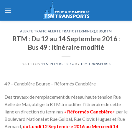
Skip
to
content
ALERTE TRAFIC
,
ALERTE TRAFIC (TERMINER)
,
BUS
,
RTM
RTM : Du 12 au 14 Septembre 2016 :
Bus 49 : Itinéraire modifié
POSTED ON
11 SEPTEMBRE 2016
BY
TSM TRANSPORTS
49 – Canebière Bourse – Réformés Canebière
Des travaux de remplacement du réseau haute tension Rue
Belle de Mai, oblige la RTM à modifier l’itinéraire de cette
ligne en direction du terminus
«
Réformés Canebière
«
par le
Boulevard National et Rue Guibal, Rue Clovis Hugues et Rue
Bernard,
du Lundi 12 Septembre 2016 au Mercredi 14