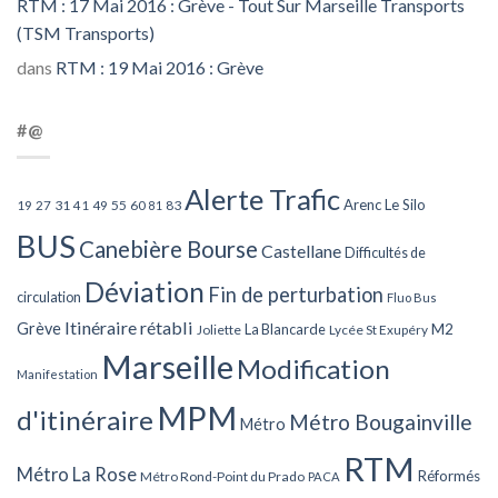
RTM : 17 Mai 2016 : Grève - Tout Sur Marseille Transports
(TSM Transports)
dans
RTM : 19 Mai 2016 : Grève
#@
Alerte Trafic
Arenc Le Silo
27
31
49
55
60
83
19
41
81
BUS
Canebière Bourse
Castellane
Difficultés de
Déviation
Fin de perturbation
circulation
Fluo Bus
Itinéraire rétabli
Grève
La Blancarde
M2
Joliette
Lycée St Exupéry
Marseille
Modification
Manifestation
MPM
d'itinéraire
Métro Bougainville
Métro
RTM
Métro La Rose
Réformés
Métro Rond-Point du Prado
PACA