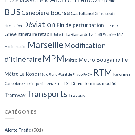
Arenc Le Silo
27
31
49
55
60
83
19
41
81
BUS
Canebière Bourse
Castellane
Difficultés de
Déviation
Fin de perturbation
circulation
Fluo Bus
Itinéraire rétabli
Grève
La Blancarde
M2
Joliette
Lycée St Exupéry
Marseille
Modification
Manifestation
MPM
d'itinéraire
Métro Bougainville
Métro
RTM
Métro La Rose
Réformés
Métro Rond-Point du Prado
PACA
T2
T3
Terminus modifié
Canebière
SNCF
T1
TER
Service partiel
Transports
Tramway
Travaux
CATÉGORIES
Alerte Trafic
(581)