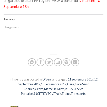
en gare ou le site TER région PACA à partir du
Dimanche 10
Septembre 18h.
J’aime ça :
chargement…
This entry was posted in
Divers
and tagged
11 Septembre 2017
,
12
Septembre 2017
,
13 Septembre 2017
,
Gare
,
Gare Saint
Charles
,
Grève
,
Marseille
,
MPM
,
PACA
,
Service
Perturbé
,
SNCF
,
TER
,
TGV
,
Train
,
Trains
,
Transports
.