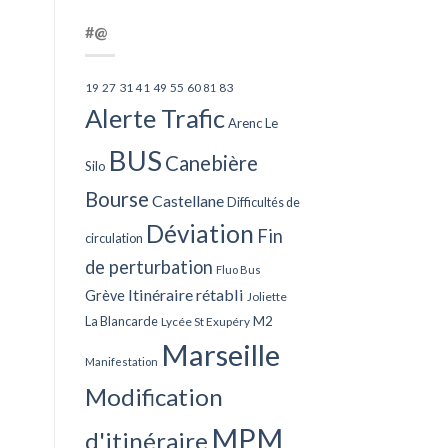
#@
27
31
49
55
60
83
19
41
81
Alerte Trafic
Arenc Le
BUS
Canebière
Silo
Bourse
Castellane
Difficultés de
Déviation
Fin
circulation
de perturbation
Fluo Bus
Itinéraire rétabli
Grève
Joliette
La Blancarde
M2
Lycée St Exupéry
Marseille
Manifestation
Modification
MPM
d'itinéraire