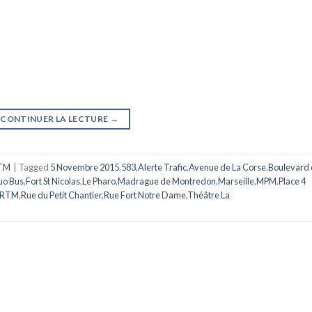
CONTINUER LA LECTURE
→
TM
|
Tagged
5 Novembre 2015
,
583
,
Alerte Trafic
,
Avenue de La Corse
,
Boulevard
uo Bus
,
Fort St Nicolas
,
Le Pharo
,
Madrague de Montredon
,
Marseille
,
MPM
,
Place 4
RTM
,
Rue du Petit Chantier
,
Rue Fort Notre Dame
,
Théâtre La