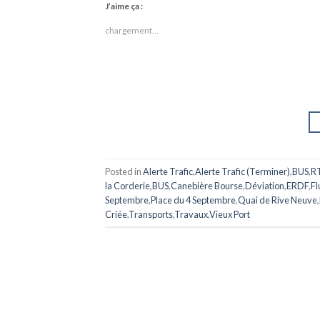
J’aime ça :
chargement…
Posted in
Alerte Trafic
,
Alerte Trafic (Terminer)
,
BUS
,
R
la Corderie
,
BUS
,
Canebière Bourse
,
Déviation
,
ERDF
,
Fl
Septembre
,
Place du 4 Septembre
,
Quai de Rive Neuve
,
Criée
,
Transports
,
Travaux
,
Vieux Port