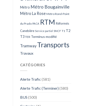
Métro Bougainville
Métro
Métro La Rose
Métro Rond-Point
RTM
Réformés
du Prado
PACA
T2
Canebière
SNCF
T1
Service partiel
T3
Terminus modifié
TER
Transports
Tramway
Travaux
CATÉGORIES
Alerte Trafic
(581)
Alerte Trafic (Terminer)
(580)
BUS
(500)