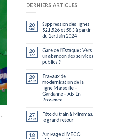
DERNIERS ARTICLES
Suppression des lignes
28
Mai
521,526 et 583 à partir
du 1er Juin 2024
Gare de l’Estaque : Vers
20
Déc
un abandon des services
publics ?
Travaux de
28
Août
modernisation de la
ligne Marseille –
Gardanne – Aix En
Provence
Fête du train à Miramas,
27
e
Août
le grand retour
Arrivage d’IVECO
18
Fév