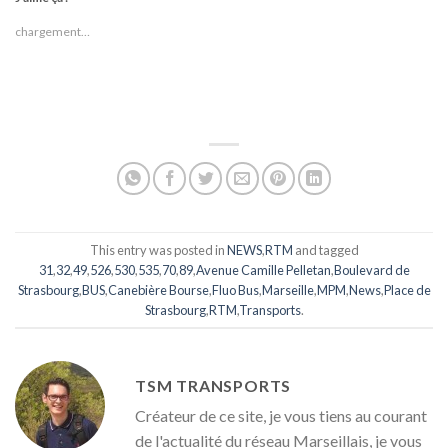
chargement…
This entry was posted in
NEWS
,
RTM
and tagged
31
,
32
,
49
,
526
,
530
,
535
,
70
,
89
,
Avenue Camille Pelletan
,
Boulevard de
Strasbourg
,
BUS
,
Canebière Bourse
,
Fluo Bus
,
Marseille
,
MPM
,
News
,
Place de
Strasbourg
,
RTM
,
Transports
.
TSM TRANSPORTS
Créateur de ce site, je vous tiens au courant
de l'actualité du réseau Marseillais, je vous