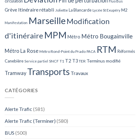
Fin de perturbation
circulation
Fluo Bus
Itinéraire rétabli
Grève
La Blancarde
M2
Joliette
Lycée St Exupéry
Marseille
Modification
Manifestation
MPM
d'itinéraire
Métro Bougainville
Métro
RTM
Métro La Rose
Réformés
Métro Rond-Point du Prado
PACA
T2
T3
Terminus modifié
Canebière
SNCF
T1
TER
Service partiel
Transports
Tramway
Travaux
CATÉGORIES
Alerte Trafic
(581)
Alerte Trafic (Terminer)
(580)
BUS
(500)