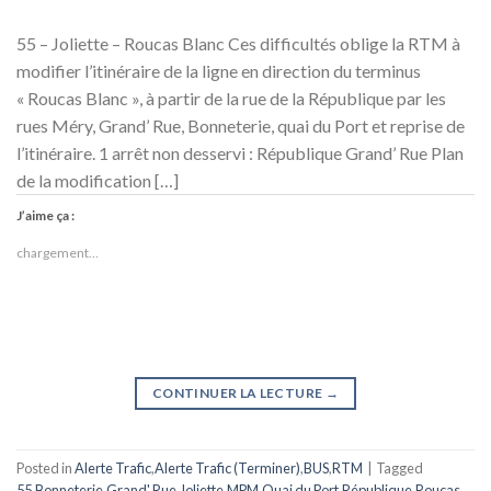
55 – Joliette – Roucas Blanc Ces difficultés oblige la RTM à
modifier l’itinéraire de la ligne en direction du terminus
« Roucas Blanc », à partir de la rue de la République par les
rues Méry, Grand’ Rue, Bonneterie, quai du Port et reprise de
l’itinéraire. 1 arrêt non desservi : République Grand’ Rue Plan
de la modification […]
J’aime ça :
chargement…
CONTINUER LA LECTURE
→
Posted in
Alerte Trafic
,
Alerte Trafic (Terminer)
,
BUS
,
RTM
|
Tagged
55
,
Bonneterie
,
Grand' Rue
,
Joliette
,
MPM
,
Quai du Port
,
République
,
Roucas