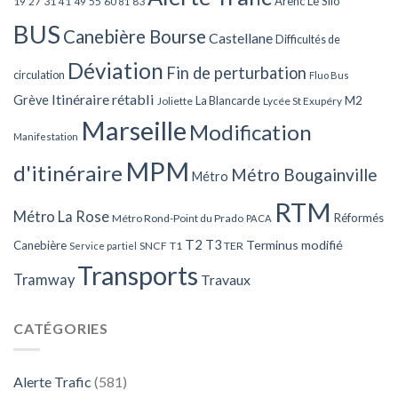
Arenc Le Silo
27
31
49
55
60
83
19
41
81
BUS
Canebière Bourse
Castellane
Difficultés de
Déviation
Fin de perturbation
circulation
Fluo Bus
Itinéraire rétabli
Grève
La Blancarde
M2
Joliette
Lycée St Exupéry
Marseille
Modification
Manifestation
MPM
d'itinéraire
Métro Bougainville
Métro
RTM
Métro La Rose
Réformés
Métro Rond-Point du Prado
PACA
T2
T3
Terminus modifié
Canebière
SNCF
T1
TER
Service partiel
Transports
Tramway
Travaux
CATÉGORIES
Alerte Trafic
(581)