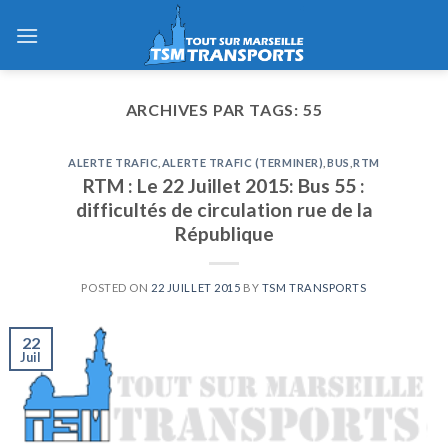
Skip
to
content
ARCHIVES PAR TAGS:
55
ALERTE TRAFIC
,
ALERTE TRAFIC (TERMINER)
,
BUS
,
RTM
RTM : Le 22 Juillet 2015: Bus 55 :
difficultés de circulation rue de la
République
POSTED ON
22 JUILLET 2015
BY
TSM TRANSPORTS
22
Juil