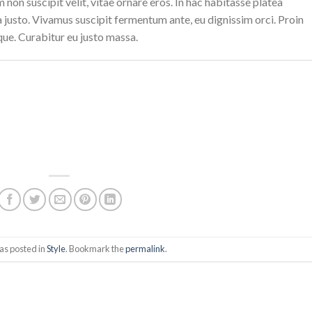
m non suscipit velit, vitae ornare eros. In hac habitasse platea
a justo. Vivamus suscipit fermentum ante, eu dignissim orci. Proin
que. Curabitur eu justo massa.
as posted in
Style
. Bookmark the
permalink
.