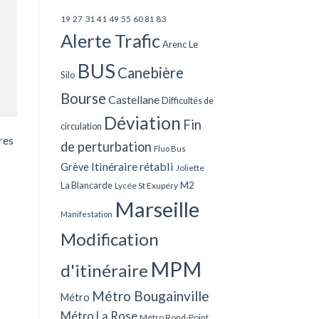
27
31
49
55
60
83
19
41
81
Alerte Trafic
Arenc Le
BUS
Canebière
Silo
Bourse
Castellane
Difficultés de
Déviation
Fin
circulation
res
de perturbation
Fluo Bus
Itinéraire rétabli
Grève
Joliette
La Blancarde
M2
Lycée St Exupéry
Marseille
Manifestation
Modification
MPM
d'itinéraire
Métro Bougainville
Métro
Métro La Rose
Métro Rond-Point