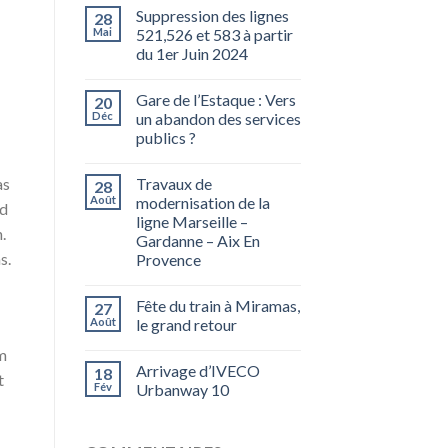
Suppression des lignes
28
Mai
521,526 et 583 à partir
du 1er Juin 2024
Gare de l’Estaque : Vers
20
Déc
un abandon des services
publics ?
Travaux de
as
28
Août
modernisation de la
ed
ligne Marseille –
.
Gardanne – Aix En
s.
Provence
Fête du train à Miramas,
27
Août
le grand retour
am
Arrivage d’IVECO
18
t
Fév
Urbanway 10