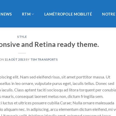
NEWS
RTM
LAMÉTROPOLE MOBILITÉ
NOTRE 
STYLE
nsive and Retina ready theme.
 ON
11 AOÛT 2013
BY
TSM TRANSPORTS
scing elit. Nam sed eleifend risus, sit amet porttitor massa. Ut
sellus in leo ornare, vulputate purus eget, iaculis tellus. Donec sed
a iaculis. Class aptent taciti sociosqu ad litora torquent per conubi
 mauris, consequat laoreet metus non, dictum fringilla sem.
i luctus et ultrices posuere cubilia Curae; Nulla ornare malesuada
 odio aliquam nec. In adipiscing, arcu elementum dictum eleifend, mi v
 Ut mauris velit, tristique id nulla eget, euismod consequat lacus.