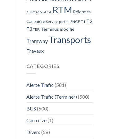
RTM
Réformés
du Prado
PACA
T2
Canebière
SNCF
T1
Service partiel
T3
Terminus modifié
TER
Transports
Tramway
Travaux
CATÉGORIES
Alerte Trafic
(581)
Alerte Trafic (Terminer)
(580)
BUS
(500)
Cartreize
(1)
Divers
(58)