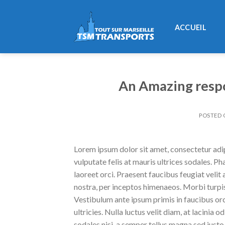
Skip
to
ACCUEIL
content
An Amazing respo
POSTED
Lorem ipsum dolor sit amet, consectetur adipi
vulputate felis at mauris ultrices sodales. Pha
laoreet orci. Praesent faucibus feugiat velit 
nostra, per inceptos himenaeos. Morbi turpis
Vestibulum ante ipsum primis in faucibus orc
ultricies. Nulla luctus velit diam, at lacinia
sodales nisi, a semper tellus magna sed justo.