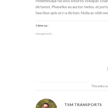
Pellentesque facilisis lobortis volutpat. Etia
dictumst. Phasellus eu auctor metus, et port
faucibus quis orci a dictum. Nulla ac nibh ne
J’aime ça :
chargement…
This entry w
TSM TRANSPORTS