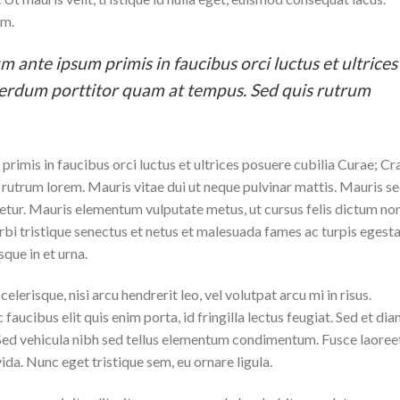
um.
m ante ipsum primis in faucibus orci luctus et ultrices
terdum porttitor quam at tempus. Sed quis rutrum
rimis in faucibus orci luctus et ultrices posuere cubilia Curae; Cr
rutrum lorem. Mauris vitae dui ut neque pulvinar mattis. Mauris s
tetur. Mauris elementum vulputate metus, ut cursus felis dictum non
rbi tristique senectus et netus et malesuada fames ac turpis egesta
sque in et urna.
lerisque, nisi arcu hendrerit leo, vel volutpat arcu mi in risus.
aucibus elit quis enim porta, id fringilla lectus feugiat. Sed et di
. Sed vehicula nibh sed tellus elementum condimentum. Fusce laoree
da. Nunc eget tristique sem, eu ornare ligula.