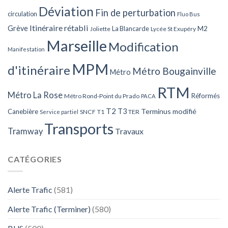
Déviation
Fin de perturbation
circulation
Fluo Bus
Itinéraire rétabli
Grève
La Blancarde
M2
Joliette
Lycée St Exupéry
Marseille
Modification
Manifestation
MPM
d'itinéraire
Métro Bougainville
Métro
RTM
Métro La Rose
Réformés
Métro Rond-Point du Prado
PACA
T2
T3
Terminus modifié
Canebière
SNCF
T1
TER
Service partiel
Transports
Tramway
Travaux
CATÉGORIES
Alerte Trafic
(581)
Alerte Trafic (Terminer)
(580)