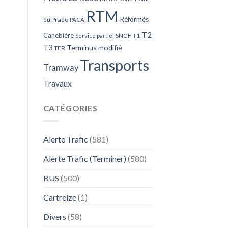
RTM
Réformés
du Prado
PACA
T2
Canebière
SNCF
T1
Service partiel
T3
Terminus modifié
TER
Transports
Tramway
Travaux
CATÉGORIES
Alerte Trafic
(581)
Alerte Trafic (Terminer)
(580)
BUS
(500)
Cartreize
(1)
Divers
(58)