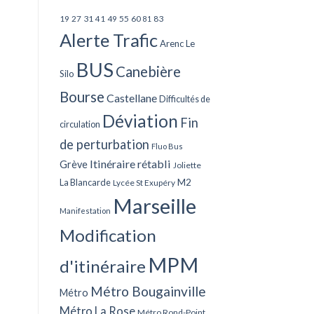
27
31
49
55
60
83
19
41
81
Alerte Trafic
Arenc Le
BUS
Canebière
Silo
Bourse
Castellane
Difficultés de
Déviation
Fin
circulation
de perturbation
Fluo Bus
Itinéraire rétabli
Grève
Joliette
La Blancarde
M2
Lycée St Exupéry
Marseille
Manifestation
Modification
MPM
d'itinéraire
Métro Bougainville
Métro
Métro La Rose
Métro Rond-Point