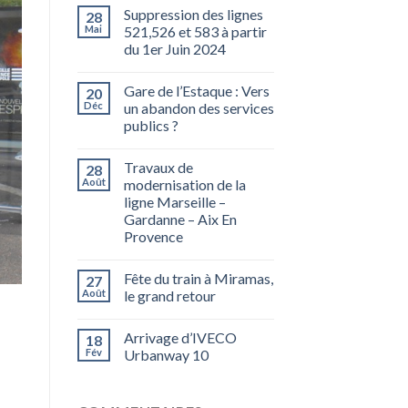
Suppression des lignes
28
Mai
521,526 et 583 à partir
du 1er Juin 2024
Gare de l’Estaque : Vers
20
Déc
un abandon des services
publics ?
Travaux de
28
Août
modernisation de la
ligne Marseille –
Gardanne – Aix En
Provence
Fête du train à Miramas,
27
Août
le grand retour
Arrivage d’IVECO
18
Fév
Urbanway 10