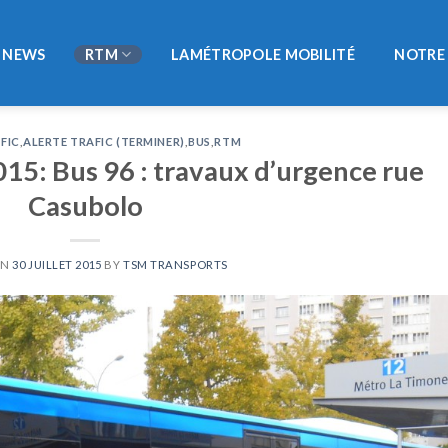
NEWS
RTM
LAMÉTROPOLE MOBILITÉ
NOTRE 
FIC
,
ALERTE TRAFIC (TERMINER)
,
BUS
,
RTM
2015: Bus 96 : travaux d’urgence rue
Casubolo
ON
30 JUILLET 2015
BY
TSM TRANSPORTS