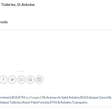
 Tuileries, St Antoine
 voie.
erminer)
,
BUS
,
RTM
and tagged
96
,
Avenue de Saint Antoine
,
BUS
,
Estaque Gare
,
Hôp
Reboul Tuileries
,
Rond-Point Foresta
,
RTM
,
St Antoine
,
Transports
.