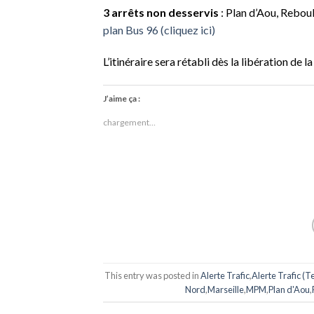
3 arrêts non desservis
: Plan d’Aou, Reboul
plan Bus 96 (cliquez ici)
L’itinéraire sera rétabli dès la libération de la
J’aime ça :
chargement…
This entry was posted in
Alerte Trafic
,
Alerte Trafic (T
Nord
,
Marseille
,
MPM
,
Plan d'Aou
,