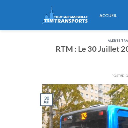
Skip
to
ACCUEIL
content
ALERTE TRA
RTM : Le 30 Juillet 
POSTED 
30
Juil