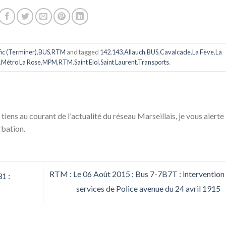
fic (Terminer)
,
BUS
,
RTM
and tagged
142
,
143
,
Allauch
,
BUS
,
Cavalcade
,
La Fève
,
La
,
Métro La Rose
,
MPM
,
RTM
,
Saint Eloi
,
Saint Laurent
,
Transports
.
 tiens au courant de l'actualité du réseau Marseillais, je vous alerte
rbation.
RTM : Le 06 Août 2015 : Bus 7-7B7T : intervention
1 :
services de Police avenue du 24 avril 1915