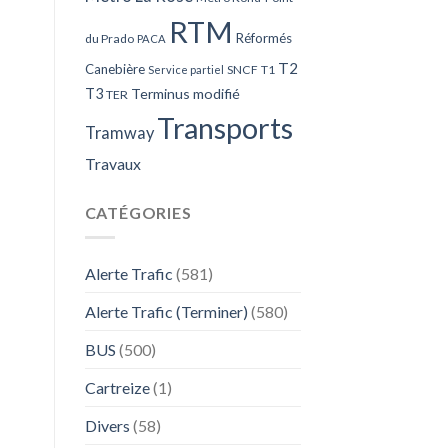
RTM
Réformés
du Prado
PACA
T2
Canebière
SNCF
T1
Service partiel
T3
Terminus modifié
TER
Transports
Tramway
Travaux
CATÉGORIES
Alerte Trafic
(581)
Alerte Trafic (Terminer)
(580)
BUS
(500)
Cartreize
(1)
Divers
(58)