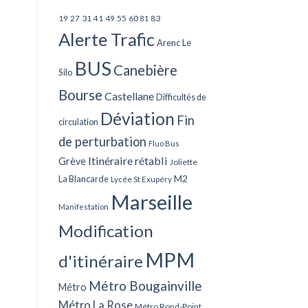
27
31
49
55
60
83
19
41
81
Alerte Trafic
Arenc Le
BUS
Canebière
Silo
Bourse
Castellane
Difficultés de
Déviation
Fin
circulation
de perturbation
Fluo Bus
Itinéraire rétabli
Grève
Joliette
La Blancarde
M2
Lycée St Exupéry
Marseille
Manifestation
Modification
MPM
d'itinéraire
Métro Bougainville
Métro
Métro La Rose
Métro Rond-Point