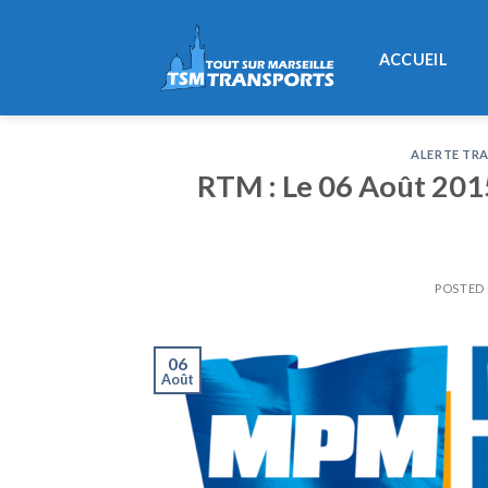
Skip
to
ACCUEIL
content
ALERTE TRA
RTM : Le 06 Août 2015 
POSTED
06
Août