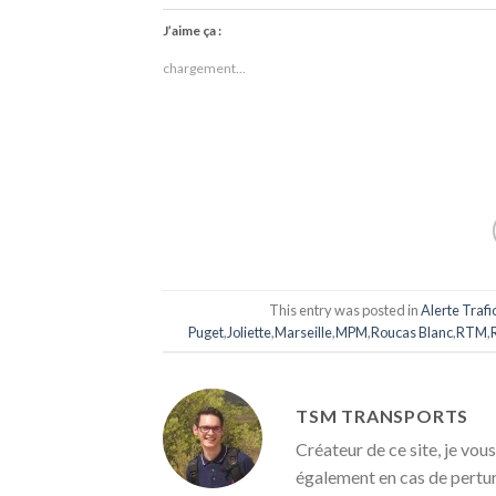
J’aime ça :
chargement…
This entry was posted in
Alerte Trafi
Puget
,
Joliette
,
Marseille
,
MPM
,
Roucas Blanc
,
RTM
,
TSM TRANSPORTS
Créateur de ce site, je vous
également en cas de pertu