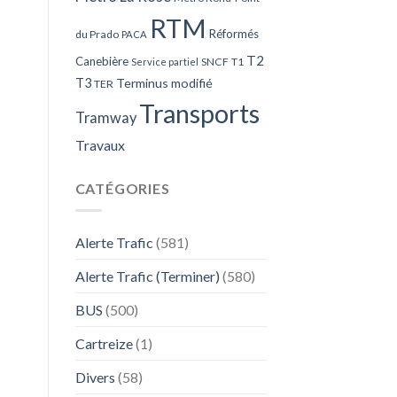
RTM
Réformés
du Prado
PACA
T2
Canebière
SNCF
T1
Service partiel
T3
Terminus modifié
TER
Transports
Tramway
Travaux
CATÉGORIES
Alerte Trafic
(581)
Alerte Trafic (Terminer)
(580)
BUS
(500)
Cartreize
(1)
Divers
(58)