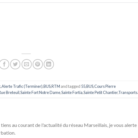
c
,
Alerte Trafic (Terminer)
,
BUS
,
RTM
and tagged
55
,
BUS
,
Cours Pierre
Rue Breteuil
,
Sainte Fort Notre Dame
,
Sainte Fortia
,
Sainte Petit Chantier
,
Transports
 tiens au courant de l'actualité du réseau Marseillais, je vous alerte
rbation.