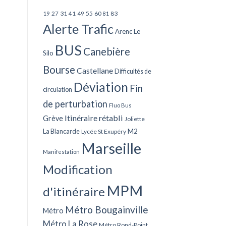
27
31
49
55
60
83
19
41
81
Alerte Trafic
Arenc Le
BUS
Canebière
Silo
Bourse
Castellane
Difficultés de
Déviation
Fin
circulation
de perturbation
Fluo Bus
Itinéraire rétabli
Grève
Joliette
La Blancarde
M2
Lycée St Exupéry
Marseille
Manifestation
Modification
MPM
d'itinéraire
Métro Bougainville
Métro
Métro La Rose
Métro Rond-Point