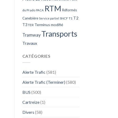
RTM
Réformés
du Prado
PACA
T2
Canebière
SNCF
T1
Service partiel
T3
Terminus modifié
TER
Transports
Tramway
Travaux
CATÉGORIES
Alerte Trafic
(581)
Alerte Trafic (Terminer)
(580)
BUS
(500)
Cartreize
(1)
Divers
(58)