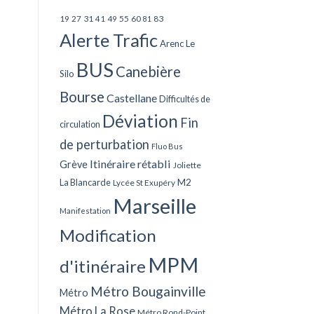
27
31
49
55
60
83
19
41
81
Alerte Trafic
Arenc Le
BUS
Canebière
Silo
Bourse
Castellane
Difficultés de
Déviation
Fin
circulation
de perturbation
Fluo Bus
Itinéraire rétabli
Grève
Joliette
La Blancarde
M2
Lycée St Exupéry
Marseille
Manifestation
Modification
MPM
d'itinéraire
Métro Bougainville
Métro
Métro La Rose
Métro Rond-Point