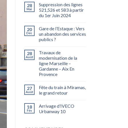
Suppression des lignes
28
Mai
521,526 et 583 à partir
du 1er Juin 2024
Gare de l’Estaque : Vers
20
Déc
un abandon des services
publics ?
Travaux de
28
Août
modernisation de la
ligne Marseille –
Gardanne – Aix En
Provence
Fête du train à Miramas,
27
Août
le grand retour
Arrivage d’IVECO
18
Fév
Urbanway 10