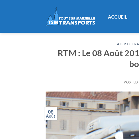
Skip
to
ACCUEIL
content
ALERTE TRA
RTM : Le 08 Août 2015
bo
POSTED
08
Août