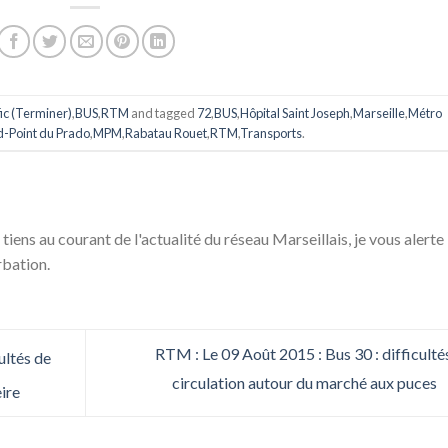
ic (Terminer)
,
BUS
,
RTM
and tagged
72
,
BUS
,
Hôpital Saint Joseph
,
Marseille
,
Métro
-Point du Prado
,
MPM
,
Rabatau Rouet
,
RTM
,
Transports
.
 tiens au courant de l'actualité du réseau Marseillais, je vous alerte
rbation.
RTM : Le 09 Août 2015 : Bus 30 : difficulté
ultés de
circulation autour du marché aux puces
ire