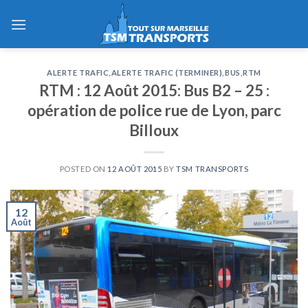
Skip
to
content
ALERTE TRAFIC
,
ALERTE TRAFIC (TERMINER)
,
BUS
,
RTM
RTM : 12 Août 2015: Bus B2 – 25 :
opération de police rue de Lyon, parc
Billoux
POSTED ON
12 AOÛT 2015
BY
TSM TRANSPORTS
12
Août