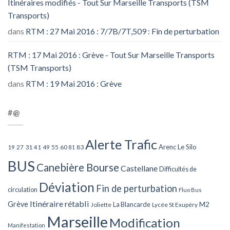
Itinéraires modifiés - Tout Sur Marseille Transports (TSM
Transports)
dans
RTM : 27 Mai 2016 : 7/7B/7T,509 : Fin de perturbation
RTM : 17 Mai 2016 : Grève - Tout Sur Marseille Transports
(TSM Transports)
dans
RTM : 19 Mai 2016 : Grève
#@
Alerte Trafic
Arenc Le Silo
27
31
49
55
60
83
19
41
81
BUS
Canebière Bourse
Castellane
Difficultés de
Déviation
Fin de perturbation
circulation
Fluo Bus
Itinéraire rétabli
Grève
La Blancarde
M2
Joliette
Lycée St Exupéry
Marseille
Modification
Manifestation