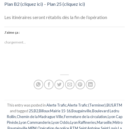
Plan B2 (cliquez ici)
–
Plan 25 (cliquez ici)
Les itinéraires seront rétablis dès la fin de l’opération
J’aime ça :
chargement…
This entry was posted in
Alerte Trafic
,
Alerte Trafic (Terminer)
,
BUS
,
RTM
and tagged
25
,
B2
,
Billoux Mairie 15-16
,
Bougainville
,
Boulevard Ledru
Rollin
,
Chemin de la Madrague Ville
,
Fermeture de la circulation
,
Lyon Cap
Pinède
,
Lyon Commanderie
,
Lyon Oddo
,
Lyon Raffineries
,
Marseille
,
Métro
Bougainville
,
MPM
,
Opération de police
,
RTM
,
Saint Antoine
,
Saint Louis La