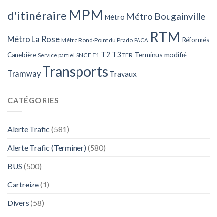
MPM
d'itinéraire
Métro Bougainville
Métro
RTM
Métro La Rose
Réformés
Métro Rond-Point du Prado
PACA
T2
T3
Terminus modifié
Canebière
SNCF
T1
TER
Service partiel
Transports
Tramway
Travaux
CATÉGORIES
Alerte Trafic
(581)
Alerte Trafic (Terminer)
(580)
BUS
(500)
Cartreize
(1)
Divers
(58)