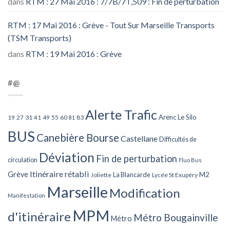
dans
RTM : 27 Mai 2016 : 7/7B/7T,509 : Fin de perturbation
RTM : 17 Mai 2016 : Grève - Tout Sur Marseille Transports
(TSM Transports)
dans
RTM : 19 Mai 2016 : Grève
#@
Alerte Trafic
Arenc Le Silo
27
31
49
55
60
83
19
41
81
BUS
Canebière Bourse
Castellane
Difficultés de
Déviation
Fin de perturbation
circulation
Fluo Bus
Itinéraire rétabli
Grève
La Blancarde
M2
Joliette
Lycée St Exupéry
Marseille
Modification
Manifestation
MPM
d'itinéraire
Métro Bougainville
Métro