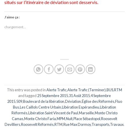
situés sur l’itinéraire de déviation sont desservis.
J’aime ça :
chargement…
This entry was posted in
Alerte Trafic
,
Alerte Trafic (Terminer)
,
BUS
,
RTM
and tagged
25 Septembre 2015
,
31 Août 2015
,
4 Septembre
2015
,
509
,
Boulevard de la libération
,
Déviation
,
Église des Réformés
,
Fluo
Bus
,
Les Caillols Centre Urbain
,
Libération Espérandieu
,
Libération
Réformés
,
Libération Saint Vincent de Paul
,
Marseille
,
Monte Christo
Camas
,
Monte Christo Faria
,
MPM
,
Nuit
,
Place Sébastopol
,
Roosevelt
Devilliers
,
Roosevelt Réformés
,
RTM
,
Rue Max Dormoy
,
Transports
,
Travaux
.