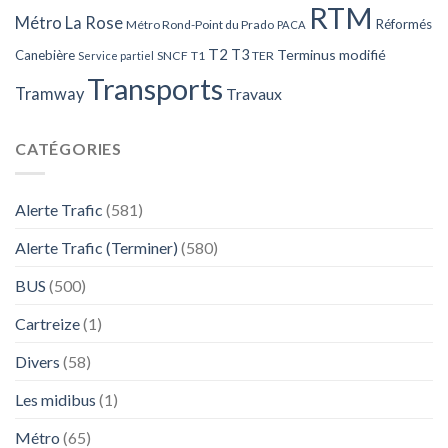
RTM
Métro La Rose
Réformés
Métro Rond-Point du Prado
PACA
T2
T3
Terminus modifié
Canebière
SNCF
T1
TER
Service partiel
Transports
Tramway
Travaux
CATÉGORIES
Alerte Trafic
(581)
Alerte Trafic (Terminer)
(580)
BUS
(500)
Cartreize
(1)
Divers
(58)
Les midibus
(1)
Métro
(65)