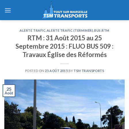
Skip
to
content
ALERTE TRAFIC
,
ALERTE TRAFIC (TERMINER)
,
BUS
,
RTM
RTM : 31 Août 2015 au 25
Septembre 2015 : FLUO BUS 509 :
Travaux Église des Réformés
POSTED ON
25 AOÛT 2015
BY
TSM TRANSPORTS
25
Août