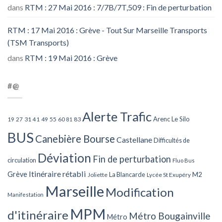
dans
RTM : 27 Mai 2016 : 7/7B/7T,509 : Fin de perturbation
RTM : 17 Mai 2016 : Grève - Tout Sur Marseille Transports
(TSM Transports)
dans
RTM : 19 Mai 2016 : Grève
#@
Alerte Trafic
Arenc Le Silo
27
31
49
55
60
83
19
41
81
BUS
Canebière Bourse
Castellane
Difficultés de
Déviation
Fin de perturbation
circulation
Fluo Bus
Itinéraire rétabli
Grève
La Blancarde
M2
Joliette
Lycée St Exupéry
Marseille
Modification
Manifestation
MPM
d'itinéraire
Métro Bougainville
Métro