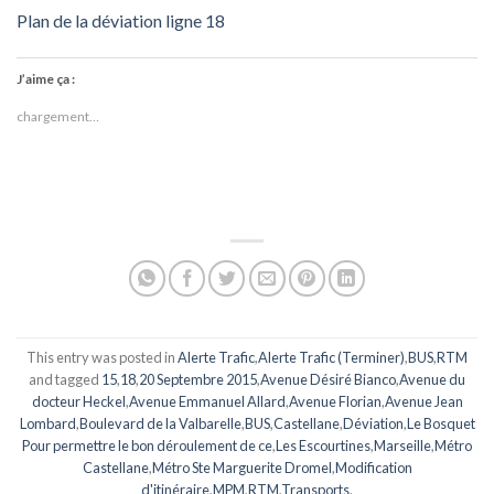
Plan de la déviation ligne 18
J’aime ça :
chargement…
This entry was posted in
Alerte Trafic
,
Alerte Trafic (Terminer)
,
BUS
,
RTM
and tagged
15
,
18
,
20 Septembre 2015
,
Avenue Désiré Bianco
,
Avenue du
docteur Heckel
,
Avenue Emmanuel Allard
,
Avenue Florian
,
Avenue Jean
Lombard
,
Boulevard de la Valbarelle
,
BUS
,
Castellane
,
Déviation
,
Le Bosquet
Pour permettre le bon déroulement de ce
,
Les Escourtines
,
Marseille
,
Métro
Castellane
,
Métro Ste Marguerite Dromel
,
Modification
d'itinéraire
,
MPM
,
RTM
,
Transports
.