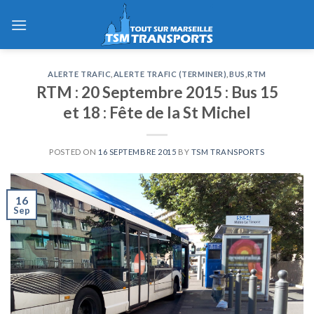
Skip
to
content
ALERTE TRAFIC
,
ALERTE TRAFIC (TERMINER)
,
BUS
,
RTM
RTM : 20 Septembre 2015 : Bus 15
et 18 : Fête de la St Michel
POSTED ON
16 SEPTEMBRE 2015
BY
TSM TRANSPORTS
16
Sep