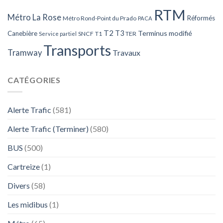
RTM
Métro La Rose
Réformés
Métro Rond-Point du Prado
PACA
T2
T3
Terminus modifié
Canebière
SNCF
T1
TER
Service partiel
Transports
Tramway
Travaux
CATÉGORIES
Alerte Trafic
(581)
Alerte Trafic (Terminer)
(580)
BUS
(500)
Cartreize
(1)
Divers
(58)
Les midibus
(1)