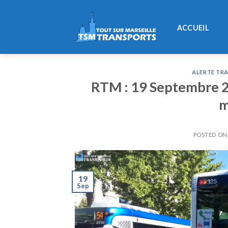
Skip
to
ACCUEIL
content
ALERTE TRA
RTM : 19 Septembre 20
m
POSTED O
19
Sep