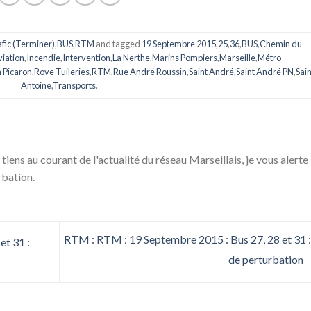
afic (Terminer)
,
BUS
,
RTM
and tagged
19 Septembre 2015
,
25
,
36
,
BUS
,
Chemin du
iation
,
Incendie
,
Intervention
,
La Nerthe
,
Marins Pompiers
,
Marseille
,
Métro
 Picaron
,
Rove Tuileries
,
RTM
,
Rue André Roussin
,
Saint André
,
Saint André PN
,
Sain
Antoine
,
Transports
.
 tiens au courant de l'actualité du réseau Marseillais, je vous alerte
rbation.
RTM : RTM : 19 Septembre 2015 : Bus 27, 28 et 31 :
et 31 :
de perturbation