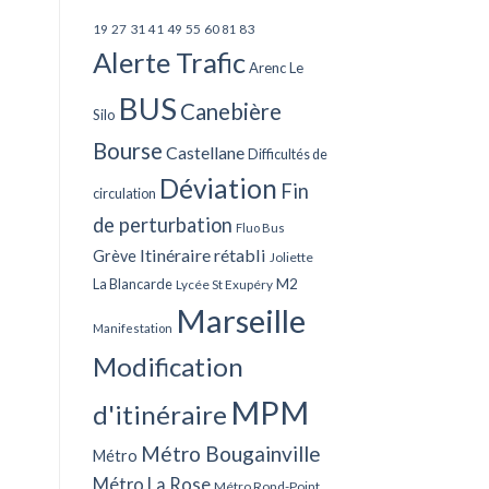
27
31
49
55
60
83
19
41
81
Alerte Trafic
Arenc Le
BUS
Canebière
Silo
Bourse
Castellane
Difficultés de
Déviation
Fin
circulation
de perturbation
Fluo Bus
Itinéraire rétabli
Grève
Joliette
La Blancarde
M2
Lycée St Exupéry
Marseille
Manifestation
Modification
MPM
d'itinéraire
Métro Bougainville
Métro
Métro La Rose
Métro Rond-Point