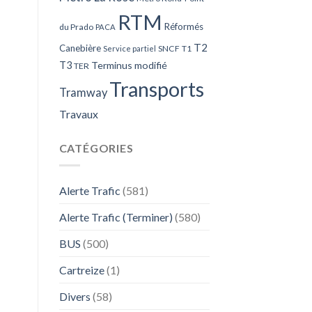
RTM
Réformés
du Prado
PACA
T2
Canebière
SNCF
T1
Service partiel
T3
Terminus modifié
TER
Transports
Tramway
Travaux
CATÉGORIES
Alerte Trafic
(581)
Alerte Trafic (Terminer)
(580)
BUS
(500)
Cartreize
(1)
Divers
(58)