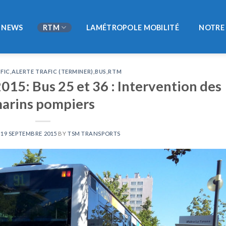
NEWS
RTM
LAMÉTROPOLE MOBILITÉ
NOTRE 
FIC
,
ALERTE TRAFIC (TERMINER)
,
BUS
,
RTM
15: Bus 25 et 36 : Intervention des
arins pompiers
N
19 SEPTEMBRE 2015
BY
TSM TRANSPORTS