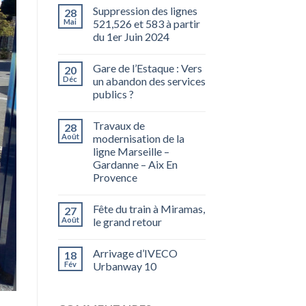
Suppression des lignes
28
Mai
521,526 et 583 à partir
du 1er Juin 2024
Gare de l’Estaque : Vers
20
Déc
un abandon des services
publics ?
Travaux de
28
Août
modernisation de la
ligne Marseille –
Gardanne – Aix En
Provence
Fête du train à Miramas,
27
Août
le grand retour
Arrivage d’IVECO
18
Fév
Urbanway 10