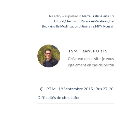
This entry was posted in
Alerte Trafic
,
Alerte Tr
Littoral
,
Chemin du Ruisseau Mirabeau
,
Dév
Bougainville
,
Modification d'itinéraire
,
MPM
,
Roussin
TSM TRANSPORTS
Créateur de ce site, je vous
également en cas de pertu
RTM : 19 Septembre 2015 : Bus 27, 28 
Difficultés de circulation