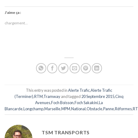
J’aime ça :
chargement…
This entry was posted in
Alerte Trafic
,
Alerte Trafic
(Terminer)
,
RTM
,
Tramway
and tagged
20 Septembre 2015
,
Cinq
Avenues
,
Foch Boisson
,
Foch Sakakini
,
La
Blancarde
,
Longchamp
,
Marseille
,
MPM
,
National
,
Obstacle
,
Panne
,
Réformes
,
R
TSM TRANSPORTS