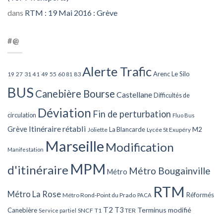
dans
RTM : 19 Mai 2016 : Grève
#@
Alerte Trafic
Arenc Le Silo
27
31
49
55
60
83
19
41
81
BUS
Canebière Bourse
Castellane
Difficultés de
Déviation
Fin de perturbation
circulation
Fluo Bus
Itinéraire rétabli
Grève
La Blancarde
M2
Joliette
Lycée St Exupéry
Marseille
Modification
Manifestation
MPM
d'itinéraire
Métro Bougainville
Métro
RTM
Métro La Rose
Réformés
Métro Rond-Point du Prado
PACA
T2
T3
Terminus modifié
Canebière
SNCF
T1
TER
Service partiel