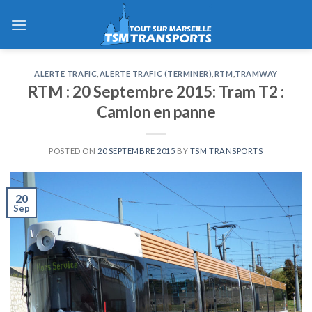
Skip
to
content
ALERTE TRAFIC
,
ALERTE TRAFIC (TERMINER)
,
RTM
,
TRAMWAY
RTM : 20 Septembre 2015: Tram T2 :
Camion en panne
POSTED ON
20 SEPTEMBRE 2015
BY
TSM TRANSPORTS
20
Sep