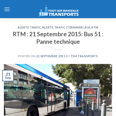
Skip
to
content
ALERTE TRAFIC
,
ALERTE TRAFIC (TERMINER)
,
BUS
,
RTM
RTM : 21 Septembre 2015: Bus 51 :
Panne technique
POSTED ON
21 SEPTEMBRE 2015
BY
TSM TRANSPORTS
21
Sep