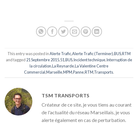
This entry was posted in
Alerte Trafic
,
Alerte Trafic (Terminer)
,
BUS
,
RTM
and tagged
21 Septembre 2015
,
51
,
BUS
,
Incident technique
,
Interruption de
la circulation
,
La Reynarde
,
La Valentine Centre
Commercial
,
Marseille
,
MPM
,
Panne
,
RTM
,
Transports
.
TSM TRANSPORTS
Créateur de ce site, je vous tiens au courant
de l'actualité du réseau Marseillais, je vous
alerte également en cas de perturbation.