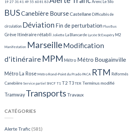
Arenc Le Silo
27
31
49
55
60
83
19
41
81
BUS
Canebière Bourse
Castellane
Difficultés de
Déviation
Fin de perturbation
circulation
Fluo Bus
Itinéraire rétabli
Grève
La Blancarde
M2
Joliette
Lycée St Exupéry
Marseille
Modification
Manifestation
MPM
d'itinéraire
Métro Bougainville
Métro
RTM
Métro La Rose
Réformés
Métro Rond-Point du Prado
PACA
T2
T3
Terminus modifié
Canebière
SNCF
T1
TER
Service partiel
Transports
Tramway
Travaux
CATÉGORIES
Alerte Trafic
(581)