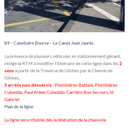
89 – Canebière Bourse – Le Canet Jean Jaurès
La présence de plusieurs véhicules en stationnement gênant,
oblige la RTM à modifier l’itinéraire de cette ligne dans les
2
sens
à partir de la Traverse de Gibbes par le Chemin de
Gibbes.
5 arrêts non desservis :
Plombières Battala, Plombières
Cubeddu, Paul Arène Cubeddu, Carrière Bon Secours, St
Gabriel
Plan de la ligne
La ligne sera rétablie dès la libération de la chaussée.