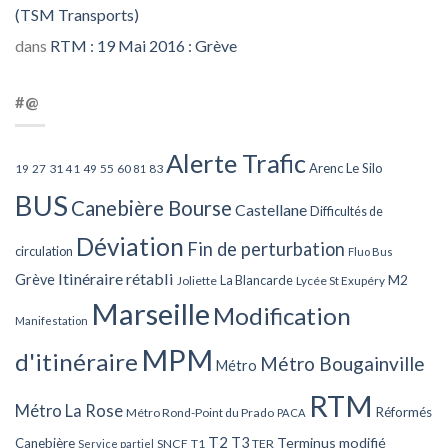
(TSM Transports)
dans
RTM : 19 Mai 2016 : Grève
#@
Alerte Trafic
Arenc Le Silo
27
31
49
55
60
83
19
41
81
BUS
Canebière Bourse
Castellane
Difficultés de
Déviation
Fin de perturbation
circulation
Fluo Bus
Itinéraire rétabli
Grève
La Blancarde
M2
Joliette
Lycée St Exupéry
Marseille
Modification
Manifestation
MPM
d'itinéraire
Métro Bougainville
Métro
RTM
Métro La Rose
Réformés
Métro Rond-Point du Prado
PACA
T2
T3
Terminus modifié
Canebière
SNCF
T1
TER
Service partiel