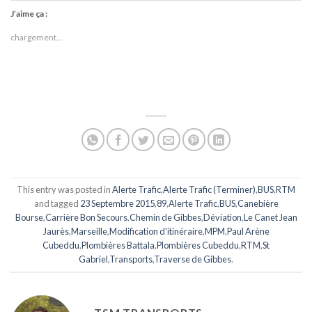
J’aime ça :
chargement…
This entry was posted in
Alerte Trafic
,
Alerte Trafic (Terminer)
,
BUS
,
RTM
and tagged
23 Septembre 2015
,
89
,
Alerte Trafic
,
BUS
,
Canebière
Bourse
,
Carrière Bon Secours
,
Chemin de Gibbes
,
Déviation
,
Le Canet Jean
Jaurès
,
Marseille
,
Modification d'itinéraire
,
MPM
,
Paul Arène
Cubeddu
,
Plombières Battala
,
Plombières Cubeddu
,
RTM
,
St
Gabriel
,
Transports
,
Traverse de Gibbes
.