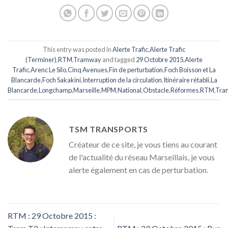
This entry was posted in
Alerte Trafic
,
Alerte Trafic
(Terminer)
,
RTM
,
Tramway
and tagged
29 Octobre 2015
,
Alerte
Trafic
,
Arenc Le Silo
,
Cinq Avenues
,
Fin de perturbation
,
Foch Boisson et La
Blancarde
,
Foch Sakakini
,
Interruption de la circulation
,
Itinéraire rétabli
,
La
Blancarde
,
Longchamp
,
Marseille
,
MPM
,
National
,
Obstacle
,
Réformes
,
RTM
,
Tra
TSM TRANSPORTS
Créateur de ce site, je vous tiens au courant
de l'actualité du réseau Marseillais, je vous
alerte également en cas de perturbation.
RTM : 29 Octobre 2015 :