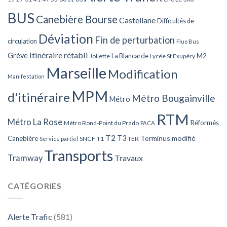
BUS
Canebière Bourse
Castellane
Difficultés de
Déviation
Fin de perturbation
circulation
Fluo Bus
Itinéraire rétabli
Grève
La Blancarde
M2
Joliette
Lycée St Exupéry
Marseille
Modification
Manifestation
MPM
d'itinéraire
Métro Bougainville
Métro
RTM
Métro La Rose
Réformés
Métro Rond-Point du Prado
PACA
T2
T3
Terminus modifié
Canebière
SNCF
T1
TER
Service partiel
Transports
Tramway
Travaux
CATÉGORIES
Alerte Trafic
(581)