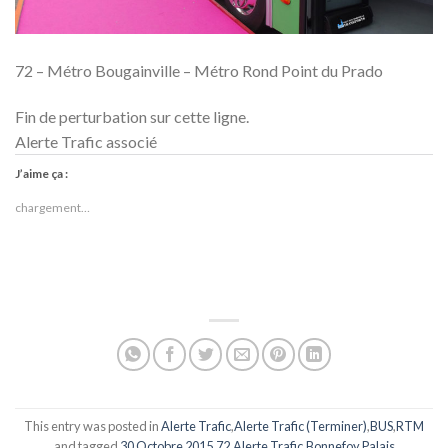
72 – Métro Bougainville – Métro Rond Point du Prado
Fin de perturbation sur cette ligne.
Alerte Trafic associé
J’aime ça :
chargement…
This entry was posted in
Alerte Trafic
,
Alerte Trafic (Terminer)
,
BUS
,
RTM
and tagged
30 Octobre 2015
,
72
,
Alerte Trafic
,
Bonnefoy Palais