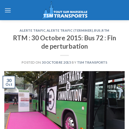
Skip
to
content
ALERTE TRAFIC
,
ALERTE TRAFIC (TERMINER)
,
BUS
,
RTM
RTM : 30 Octobre 2015: Bus 72 : Fin
de perturbation
POSTED ON
30 OCTOBRE 2015
BY
TSM TRANSPORTS
30
Oct