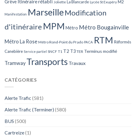
Itinéraire rétabli
Grève
La Blancarde
M2
Joliette
Lycée St Exupéry
Marseille
Modification
Manifestation
MPM
d'itinéraire
Métro Bougainville
Métro
RTM
Métro La Rose
Réformés
Métro Rond-Point du Prado
PACA
T2
T3
Terminus modifié
Canebière
SNCF
T1
TER
Service partiel
Transports
Tramway
Travaux
CATÉGORIES
Alerte Trafic
(581)
Alerte Trafic (Terminer)
(580)
BUS
(500)
Cartreize
(1)