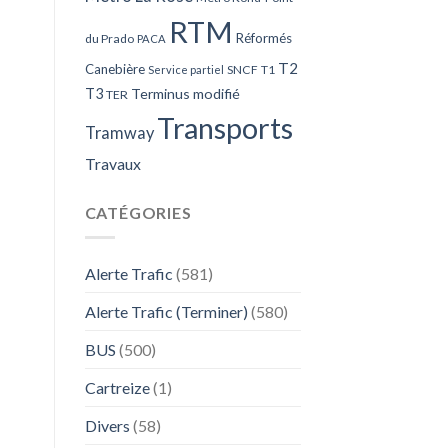
RTM
Réformés
du Prado
PACA
T2
Canebière
SNCF
T1
Service partiel
T3
Terminus modifié
TER
Transports
Tramway
Travaux
CATÉGORIES
Alerte Trafic
(581)
Alerte Trafic (Terminer)
(580)
BUS
(500)
Cartreize
(1)
Divers
(58)