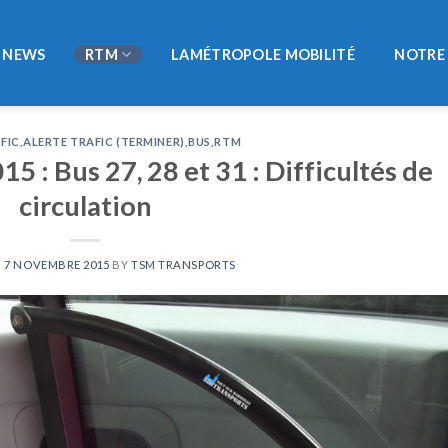
NEWS
RTM
LAMÉTROPOLE MOBILITÉ
NOTRE 
FIC
,
ALERTE TRAFIC (TERMINER)
,
BUS
,
RTM
 : Bus 27, 28 et 31 : Difficultés de
circulation
N
7 NOVEMBRE 2015
BY
TSM TRANSPORTS