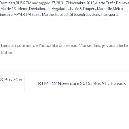
(Terminer)
,
BUS
,
RTM
and tagged
27
,
28
,
31
,
7 Novembre 2015
,
Alerte Trafic
,
Boulev
 Mairie 13-14ème
,
Déviation
,
Les Aygalades
,
Lycée St Exupéry
,
Marseille
,
Métro
tinéraire
,
MPM
,
RTM
,
Sainte Marthe
,
St Joseph
,
St Joseph Les Lions
,
Transports
.
 tiens au courant de l'actualité du réseau Marseillais, je vous alerte
rbation.
, Bus 74 et
RTM : 12 Novembre 2015 : Bus 91 : Travaux