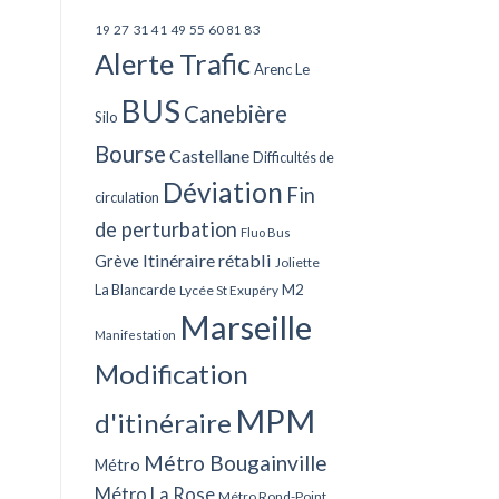
27
31
49
55
60
83
19
41
81
Alerte Trafic
Arenc Le
BUS
Canebière
Silo
Bourse
Castellane
Difficultés de
Déviation
Fin
circulation
de perturbation
Fluo Bus
Itinéraire rétabli
Grève
Joliette
La Blancarde
M2
Lycée St Exupéry
Marseille
Manifestation
Modification
MPM
d'itinéraire
Métro Bougainville
Métro
Métro La Rose
Métro Rond-Point