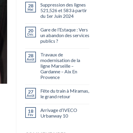
Suppression des lignes
28
Mai
521,526 et 583 à partir
du 1er Juin 2024
Gare de l’Estaque : Vers
20
Déc
un abandon des services
publics ?
Travaux de
28
Août
modernisation de la
ligne Marseille –
Gardanne – Aix En
Provence
Fête du train à Miramas,
27
Août
le grand retour
Arrivage d’IVECO
18
Fév
Urbanway 10