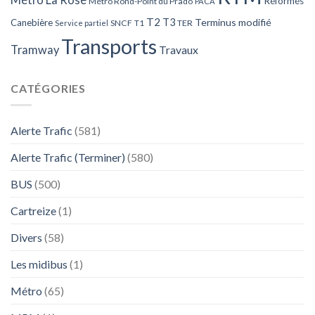
Réformés
Métro Rond-Point du Prado
PACA
T2
T3
Terminus modifié
Canebière
SNCF
T1
TER
Service partiel
Transports
Tramway
Travaux
CATÉGORIES
Alerte Trafic
(581)
Alerte Trafic (Terminer)
(580)
BUS
(500)
Cartreize
(1)
Divers
(58)
Les midibus
(1)
Métro
(65)