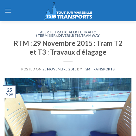
Skip
to
content
ALERTE TRAFIC
,
ALERTE TRAFIC
(TERMINER)
,
DIVERS
,
RTM
,
TRAMWAY
RTM : 29 Novembre 2015 : Tram T2
et T3 : Travaux d’élagage
POSTED ON
25 NOVEMBRE 2015
BY
TSM TRANSPORTS
25
Nov