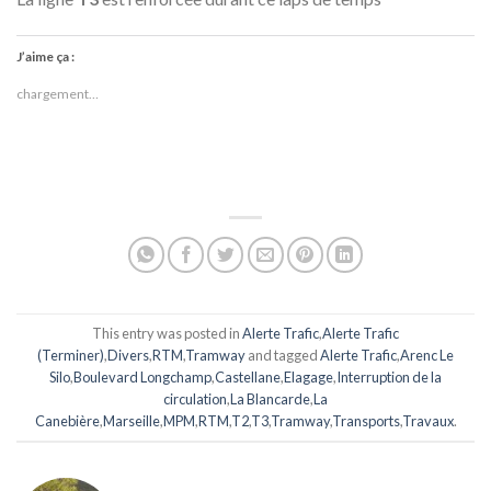
J’aime ça :
chargement…
This entry was posted in
Alerte Trafic
,
Alerte Trafic
(Terminer)
,
Divers
,
RTM
,
Tramway
and tagged
Alerte Trafic
,
Arenc Le
Silo
,
Boulevard Longchamp
,
Castellane
,
Elagage
,
Interruption de la
circulation
,
La Blancarde
,
La
Canebière
,
Marseille
,
MPM
,
RTM
,
T2
,
T3
,
Tramway
,
Transports
,
Travaux
.