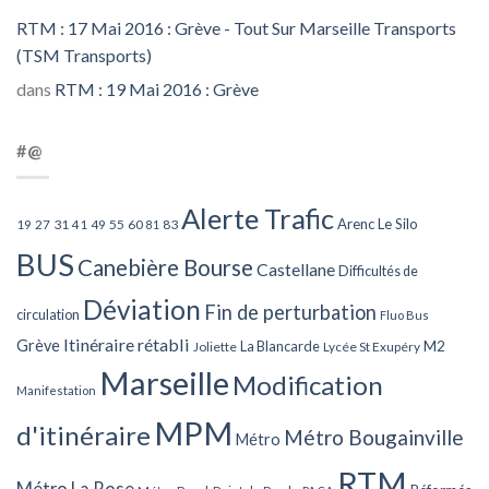
RTM : 17 Mai 2016 : Grève - Tout Sur Marseille Transports
(TSM Transports)
dans
RTM : 19 Mai 2016 : Grève
#@
Alerte Trafic
Arenc Le Silo
27
31
49
55
60
83
19
41
81
BUS
Canebière Bourse
Castellane
Difficultés de
Déviation
Fin de perturbation
circulation
Fluo Bus
Itinéraire rétabli
Grève
La Blancarde
M2
Joliette
Lycée St Exupéry
Marseille
Modification
Manifestation
MPM
d'itinéraire
Métro Bougainville
Métro
RTM
Métro La Rose