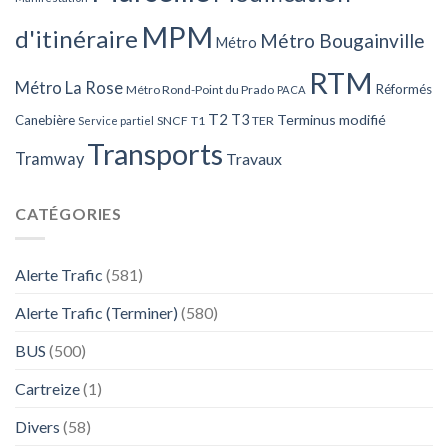
MPM
d'itinéraire
Métro Bougainville
Métro
RTM
Métro La Rose
Réformés
Métro Rond-Point du Prado
PACA
T2
T3
Terminus modifié
Canebière
SNCF
T1
TER
Service partiel
Transports
Tramway
Travaux
CATÉGORIES
Alerte Trafic
(581)
Alerte Trafic (Terminer)
(580)
BUS
(500)
Cartreize
(1)
Divers
(58)