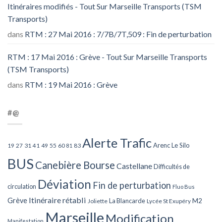
Itinéraires modifiés - Tout Sur Marseille Transports (TSM
Transports)
dans
RTM : 27 Mai 2016 : 7/7B/7T,509 : Fin de perturbation
RTM : 17 Mai 2016 : Grève - Tout Sur Marseille Transports
(TSM Transports)
dans
RTM : 19 Mai 2016 : Grève
#@
Alerte Trafic
Arenc Le Silo
27
31
49
55
60
83
19
41
81
BUS
Canebière Bourse
Castellane
Difficultés de
Déviation
Fin de perturbation
circulation
Fluo Bus
Itinéraire rétabli
Grève
La Blancarde
M2
Joliette
Lycée St Exupéry
Marseille
Modification
Manifestation