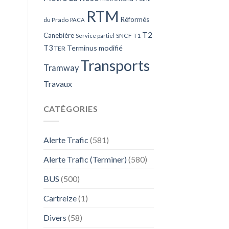
RTM
Réformés
du Prado
PACA
T2
Canebière
SNCF
T1
Service partiel
T3
Terminus modifié
TER
Transports
Tramway
Travaux
CATÉGORIES
Alerte Trafic
(581)
Alerte Trafic (Terminer)
(580)
BUS
(500)
Cartreize
(1)
Divers
(58)