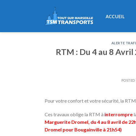
Skip
to
ACCUEIL
content
ALERTE TRAF
RTM : Du 4 au 8 Avril
POSTED
Pour votre confort et votre sécurité, la RT
Ces travaux oblige la RTM à
interrompre
l
Marguerite Dromel, du 4 au 8 avril
de 22h
Dromel pour Bougainville à 21h54)