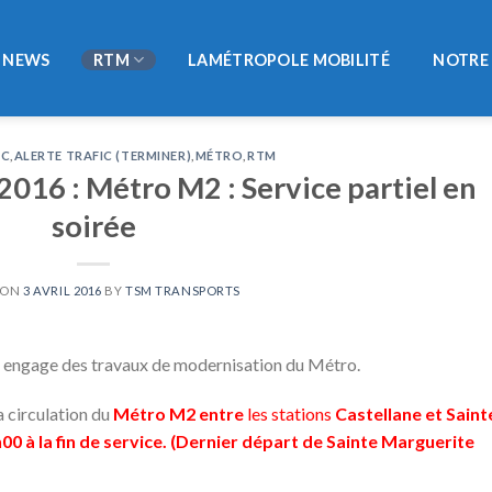
NEWS
RTM
LAMÉTROPOLE MOBILITÉ
NOTRE 
IC
,
ALERTE TRAFIC (TERMINER)
,
MÉTRO
,
RTM
 2016 : Métro M2 : Service partiel en
soirée
 ON
3 AVRIL 2016
BY
TSM TRANSPORTS
M engage des travaux de modernisation du Métro.
a circulation du
Métro M2 entre
les stations
Castellane et Saint
00 à la fin de service. (Dernier départ de Sainte Marguerite