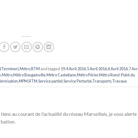
 (Terminer)
,
Métro
,
RTM
and tagged
19
,
4 Avril 2016
,
5 Avril 2016
,
6 Avril 2016
,
7 Avri
e
,
Métro
,
Métro Bougainville
,
Métro Castellane
,
Métro Périer
,
Métro Rond-Point du
ernisation
,
MPM
,
RTM
,
Service partiel
,
Service Perturbé
,
Transports
,
Travaux
.
 tiens au courant de l'actualité du réseau Marseillais, je vous alerte
rbation.