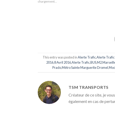
chargement…
This entry was posted in
Alerte Trafic
,
Alerte Trafic
2016
,
8 Avril 2016
,
Alerte Trafic
,
BUS
,
M2
,
Marseill
Prado
,
Métro Sainte Marguerite Dromel
,
Mod
TSM TRANSPORTS
Créateur de ce site, je vous
également en cas de pertu