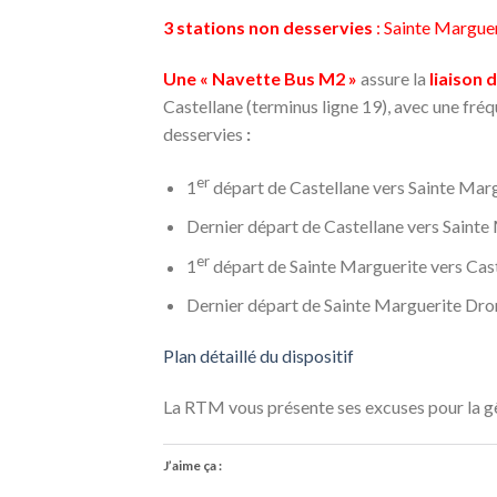
3 stations non desservies
: Sainte Margue
Une « Navette Bus M2 »
assure la
liaison 
Castellane (terminus ligne 19), avec une fré
desservies
:
er
1
départ de Castellane vers Sainte Mar
Dernier départ de Castellane vers Saint
er
1
départ de Sainte Marguerite vers Cast
Dernier départ de Sainte Marguerite Dro
Plan détaillé du dispositif
La RTM vous présente ses excuses pour la gê
J’aime ça :