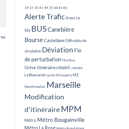
27
31
49
55
60
83
19
41
81
Alerte Trafic
Arenc Le
BUS
Canebière
Silo
res
Bourse
Castellane
Difficultés de
Déviation
Fin
circulation
de perturbation
Fluo Bus
Itinéraire rétabli
Grève
Joliette
La Blancarde
M2
Lycée St Exupéry
Marseille
Manifestation
Modification
MPM
d'itinéraire
Métro Bougainville
Métro
Métro La Rose
Métro Rond-Point