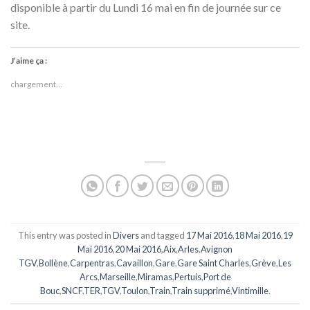
disponible à partir du Lundi 16 mai en fin de journée sur ce
site.
J’aime ça :
chargement…
This entry was posted in
Divers
and tagged
17 Mai 2016
,
18 Mai 2016
,
19
Mai 2016
,
20 Mai 2016
,
Aix
,
Arles
,
Avignon
TGV
,
Bollène
,
Carpentras
,
Cavaillon
,
Gare
,
Gare Saint Charles
,
Grève
,
Les
Arcs
,
Marseille
,
Miramas
,
Pertuis
,
Port de
Bouc
,
SNCF
,
TER
,
TGV
,
Toulon
,
Train
,
Train supprimé
,
Vintimille
.