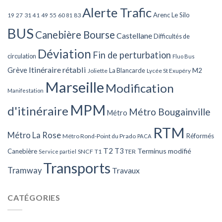
Alerte Trafic
Arenc Le Silo
27
31
49
55
60
83
19
41
81
BUS
Canebière Bourse
Castellane
Difficultés de
Déviation
Fin de perturbation
circulation
Fluo Bus
Itinéraire rétabli
Grève
La Blancarde
M2
Joliette
Lycée St Exupéry
Marseille
Modification
Manifestation
MPM
d'itinéraire
Métro Bougainville
Métro
RTM
Métro La Rose
Réformés
Métro Rond-Point du Prado
PACA
T2
T3
Terminus modifié
Canebière
SNCF
T1
TER
Service partiel
Transports
Tramway
Travaux
CATÉGORIES