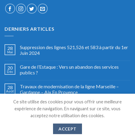
DERNIERS ARTICLES
Suppression des lignes 521,526 et 583 à partir du 1er
28
Mai
Juin 2024
Gare de l’Estaque : Vers un abandon des services
20
Déc
publics ?
Travaux de modernisation de la ligne Marseille –
28
Août
Gardanne – Aix En Provence
Ce site utilise des cookies pour vous offrir une meilleure
Fête du train à Miramas, le grand retour
27
expérience de navigation. En naviguant sur ce site, vous
Août
acceptez notre utilisation des cookies.
ACCEPT
Copyright 2026 © TSM TRANSPORTS