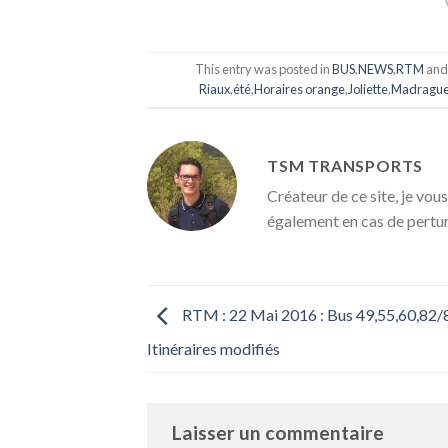
This entry was posted in
BUS
,
NEWS
,
RTM
and
Riaux
,
été
,
Horaires orange
,
Joliette
,
Madrague
TSM TRANSPORTS
Créateur de ce site, je vous
également en cas de pertu
RTM : 22 Mai 2016 : Bus 49,55,60,82/8
Itinéraires modifiés
Laisser un commentaire