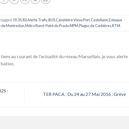
 tagged
19
,
35
,
83
,
Alerte Trafic
,
BUS
,
Canebière Vieux Port
,
Castellane
,
Estaque
 de Montredon
,
Métro Rond-Point du Prado
,
MPM
,
Plages de Corbières
,
RTM
.
 tiens au courant de l'actualité du réseau Marseillais, je vous alerte
rbation.
2S :
TER PACA : Du 24 au 27 Mai 2016 : Grève