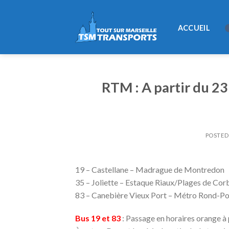
Skip
to
ACCUEIL
content
RTM : A partir du 23
POSTE
19 – Castellane – Madrague de Montredon
35 – Joliette – Estaque Riaux/Plages de Cor
83 – Canebière Vieux Port – Métro Rond-Po
Bus 19 et 83
: Passage en horaires orange à