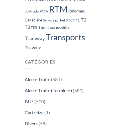
RTM
Réformés
du Prado
PACA
T2
Canebière
SNCF
T1
Service partiel
T3
Terminus modifié
TER
Transports
Tramway
Travaux
CATÉGORIES
Alerte Trafic
(581)
Alerte Trafic (Terminer)
(580)
BUS
(500)
Cartreize
(1)
Divers
(58)