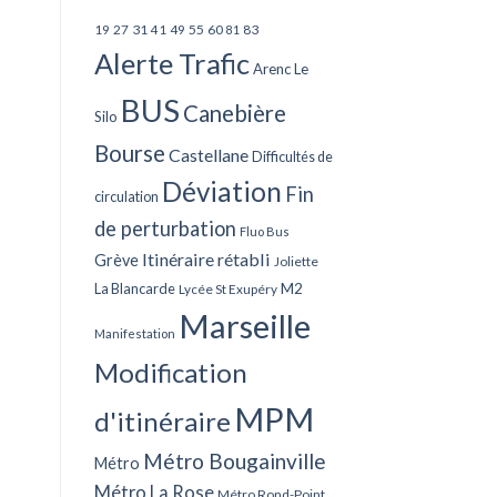
27
31
49
55
60
83
19
41
81
Alerte Trafic
Arenc Le
BUS
Canebière
Silo
Bourse
Castellane
Difficultés de
Déviation
Fin
circulation
de perturbation
Fluo Bus
Itinéraire rétabli
Grève
Joliette
La Blancarde
M2
Lycée St Exupéry
Marseille
Manifestation
Modification
MPM
d'itinéraire
Métro Bougainville
Métro
Métro La Rose
Métro Rond-Point