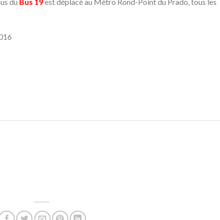
nus du
Bus 19
est déplacé au Métro Rond-Point du Prado, tous les
2016