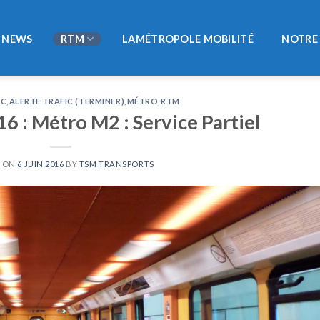
NEWS
RTM
LAMÉTROPOLE MOBILITÉ
NOTRE 
IC
,
ALERTE TRAFIC (TERMINER)
,
MÉTRO
,
RTM
16 : Métro M2 : Service Partiel
D ON
6 JUIN 2016
BY
TSM TRANSPORTS