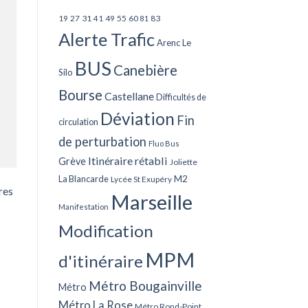
27
31
49
55
60
83
19
41
81
Alerte Trafic
Arenc Le
BUS
Canebière
Silo
Bourse
Castellane
Difficultés de
Déviation
Fin
circulation
de perturbation
Fluo Bus
Itinéraire rétabli
Grève
Joliette
La Blancarde
M2
Lycée St Exupéry
res
Marseille
Manifestation
Modification
MPM
d'itinéraire
Métro Bougainville
Métro
Métro La Rose
Métro Rond-Point