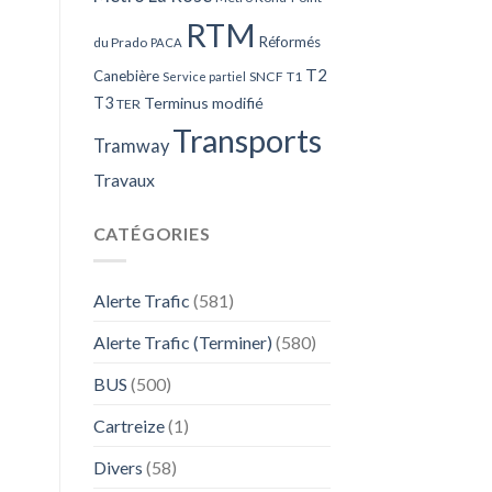
RTM
Réformés
du Prado
PACA
T2
Canebière
SNCF
T1
Service partiel
T3
Terminus modifié
TER
Transports
Tramway
Travaux
CATÉGORIES
Alerte Trafic
(581)
Alerte Trafic (Terminer)
(580)
BUS
(500)
Cartreize
(1)
Divers
(58)