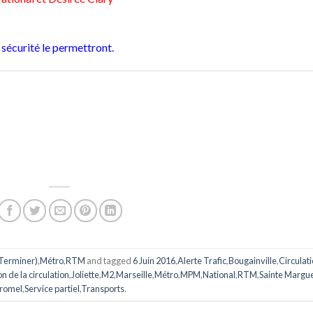
 sécurité le permettront.
(Terminer)
,
Métro
,
RTM
and tagged
6 Juin 2016
,
Alerte Trafic
,
Bougainville
,
Circulat
on de la circulation
,
Joliette
,
M2
,
Marseille
,
Métro
,
MPM
,
National
,
RTM
,
Sainte Margue
romel
,
Service partiel
,
Transports
.