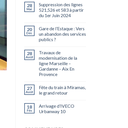
Suppression des lignes
28
Mai
521,526 et 583 à partir
du 1er Juin 2024
Gare de l’Estaque : Vers
20
Déc
un abandon des services
publics ?
Travaux de
28
Août
modernisation de la
ligne Marseille –
Gardanne – Aix En
Provence
Fête du train à Miramas,
27
Août
le grand retour
Arrivage d’IVECO
18
Fév
Urbanway 10