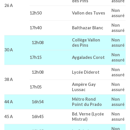
des Pins
assuré
26 A
Non
12h50
Vallon des Tuves
assuré
Non
17h40
Balthazar Blanc
assuré
Collège Vallon
Non
12h08
des Pins
assuré
30 A
Non
17h15
Aygalades Corot
assuré
Non
12h08
Lycée Diderot
assuré
38 A
Ampère Gay
Non
17h05
Lussac
assuré
Métro Rond
Non
44 A
16h54
Point du Prado
assuré
Bd. Verne (Lycée
Non
45 A
16h45
Mistral)
assuré
Non