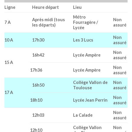
Ligne
Heure départ
Lieu
Métro
Après midi (tous
Non
7 A
Fourragère /
les départs)
assuré
Lycée
Non
10 A
17h30
Les 3 Lucs
assuré
Non
16h42
Lycée Ampère
assuré
15 A
Non
17h36
Lycée Ampère
assuré
Collège Vallon de
Non
16h50
Toulouse
assuré
17 A
Non
18h10
Lycée Jean Perrin
assuré
Non
12h03
La Calade
assuré
Collège Vallon
Non
12h10