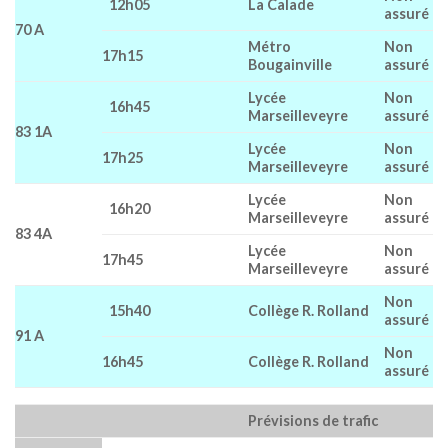
12h05
La Calade
assuré
70 A
Métro
Non
17h15
Bougainville
assuré
Lycée
Non
16h45
Marseilleveyre
assuré
83 1A
Lycée
Non
17h25
Marseilleveyre
assuré
Lycée
Non
16h20
Marseilleveyre
assuré
83 4A
Lycée
Non
17h45
Marseilleveyre
assuré
Non
15h40
Collège R. Rolland
assuré
91 A
Non
16h45
Collège R. Rolland
assuré
Prévisions de trafic