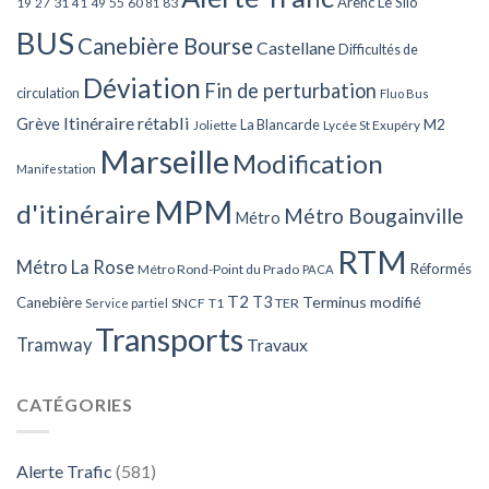
Arenc Le Silo
27
31
49
55
60
83
19
41
81
BUS
Canebière Bourse
Castellane
Difficultés de
Déviation
Fin de perturbation
circulation
Fluo Bus
Itinéraire rétabli
Grève
La Blancarde
M2
Joliette
Lycée St Exupéry
Marseille
Modification
Manifestation
MPM
d'itinéraire
Métro Bougainville
Métro
RTM
Métro La Rose
Réformés
Métro Rond-Point du Prado
PACA
T2
T3
Terminus modifié
Canebière
SNCF
T1
TER
Service partiel
Transports
Tramway
Travaux
CATÉGORIES
Alerte Trafic
(581)