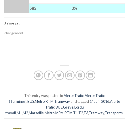
583
0%
J’aime ça :
chargement…
This entry was posted in
Alerte Trafic
,
Alerte Trafic
(Terminer)
,
BUS
,
Métro
,
RTM
,
Tramway
and tagged
14 Juin 2016
,
Alerte
Trafic
,
BUS
,
Grève
,
Loi du
travail
,
M1
,
M2
,
Marseille
,
Métro
,
MPM
,
RTM
,
T1
,
T2
,
T3
,
Tramway
,
Transports
.