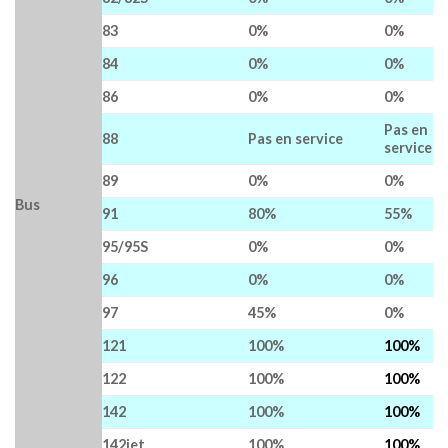
83
0%
0%
84
0%
0%
86
0%
0%
Pas en
88
Pas en service
service
89
0%
0%
Bus
91
80%
55%
95/95S
0%
0%
96
0%
0%
97
45%
0%
121
100%
100%
122
100%
100%
142
100%
100%
142jet
100%
100%