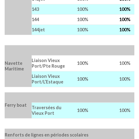
143
100%
100%
144
100%
100%
144jet
100%
100%
Liaison Vieux
Navette
100%
100%
Port/Pte Rouge
Maritime
Liaison Vieux
100%
100%
Port/L’Estaque
Ferry boat
Traversées du
100%
100%
Vieux Port
Renforts de lignes en périodes scolaires