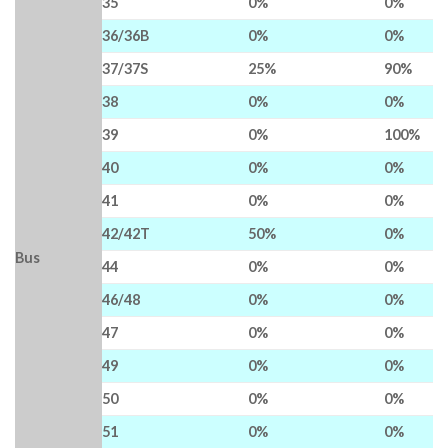
35
0%
0%
36/36B
0%
0%
37/37S
25%
90%
38
0%
0%
39
0%
100%
40
0%
0%
41
0%
0%
42/42T
50%
0%
Bus
44
0%
0%
46/48
0%
0%
47
0%
0%
49
0%
0%
50
0%
0%
51
0%
0%