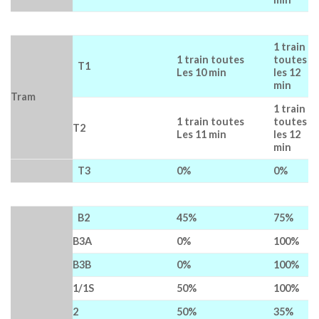
1 train
1 train toutes
toutes
T1
Les 10 min
les 12
min
Tram
1 train
1 train toutes
toutes
T2
Les 11 min
les 12
min
T3
0%
0%
B2
45%
75%
B3A
0%
100%
B3B
0%
100%
1/1S
50%
100%
2
50%
35%