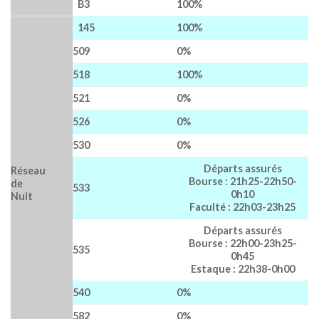
B3
100%
145
100%
509
0%
518
100%
521
0%
526
0%
530
0%
Départs assurés
Réseau
Bourse : 21h25-22h50-
de
533
0h10
Nuit
Faculté : 22h03-23h25
Départs assurés
Bourse : 22h00-23h25-
535
0h45
Estaque : 22h38-0h00
540
0%
582
0%