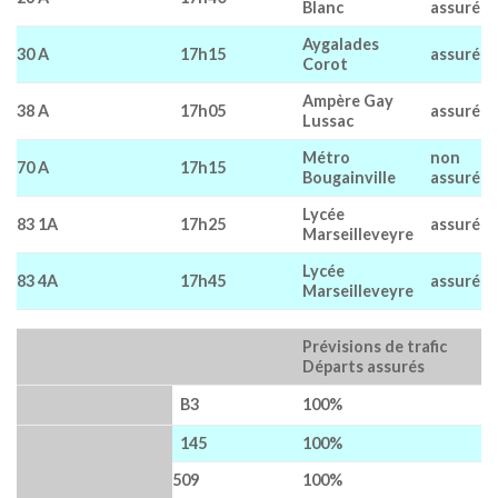
Blanc
assuré
Aygalades
30 A
17h15
assuré
Corot
Ampère Gay
38 A
17h05
assuré
Lussac
Métro
non
70 A
17h15
Bougainville
assuré
Lycée
83 1A
17h25
assuré
Marseilleveyre
Lycée
83 4A
17h45
assuré
Marseilleveyre
Prévisions de trafic
Départs assurés
B3
100%
145
100%
509
100%