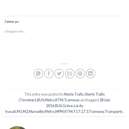
J’aime ça :
chargement…
This entry was posted in
Alerte Trafic
,
Alerte Trafic
(Terminer)
,
BUS
,
Métro
,
RTM
,
Tramway
and tagged
28 Juin
2016
,
BUS
,
Grève
,
Loi du
travail
,
M1
,
M2
,
Marseille
,
Métro
,
MPM
,
RTM
,
T1
,
T2
,
T3
,
Tramway
,
Transports
.