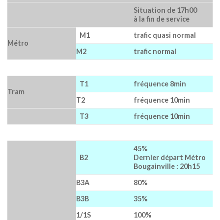
Situation de 17h00
à la fin de service
M1
trafic quasi normal
Métro
M2
trafic normal
T1
fréquence 8min
Tram
T2
fréquence 10min
T3
fréquence 10min
45%
B2
Dernier départ Métro
Bougainville : 20h15
B3A
80%
B3B
35%
1/1S
100%