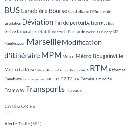
BUS
Canebière Bourse
Castellane
Difficultés de
Déviation
Fin de perturbation
circulation
Fluo Bus
Itinéraire rétabli
Grève
La Blancarde
M2
Joliette
Lycée St Exupéry
Marseille
Modification
Manifestation
MPM
d'itinéraire
Métro Bougainville
Métro
RTM
Métro La Rose
Réformés
Métro Rond-Point du Prado
PACA
T2
T3
Terminus modifié
Canebière
SNCF
T1
TER
Service partiel
Transports
Tramway
Travaux
CATÉGORIES
Alerte Trafic
(581)