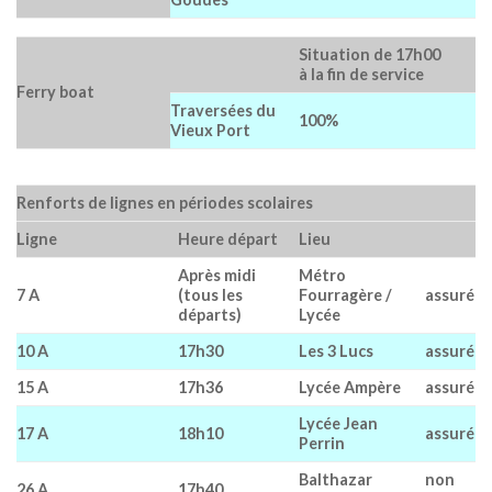
Situation de 17h00
à la fin de service
Ferry boat
Traversées du
100%
Vieux Port
Renforts de lignes en périodes scolaires
Ligne
Heure départ
Lieu
Après midi
Métro
7 A
(tous les
Fourragère /
assuré
départs)
Lycée
10 A
17h30
Les 3 Lucs
assuré
15 A
17h36
Lycée Ampère
assuré
Lycée Jean
17 A
18h10
assuré
Perrin
Balthazar
non
26 A
17h40