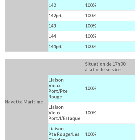
142
100%
142jet
100%
143
100%
144
100%
144jet
100%
Situation de 17h00
à la fin de service
Liaison
Vieux
100%
Port/Pte
Rouge
Navette Maritime
Liaison
Vieux
100%
Port/L’Estaque
Liaison
Pte Rouge/Les
100%
Goudes