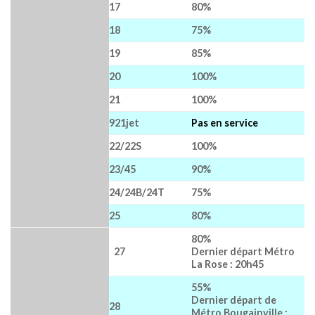
17
80%
18
75%
19
85%
20
100%
21
100%
921jet
Pas en service
22/22S
100%
23/45
90%
24/24B/24T
75%
25
80%
80%
27
Dernier départ Métro
La Rose : 20h45
55%
Dernier départ de
28
Métro Bougainville :