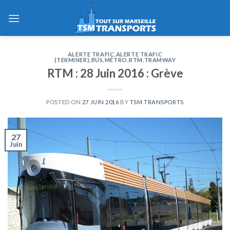
Skip
to
content
ALERTE TRAFIC
,
ALERTE TRAFIC
(TERMINER)
,
BUS
,
MÉTRO
,
RTM
,
TRAMWAY
RTM : 28 Juin 2016 : Grève
POSTED ON
27 JUIN 2016
BY
TSM TRANSPORTS
27
Juin