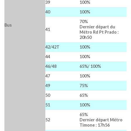
39
100%
40
100%
70%
Bus
Dernier départ du
41
Métro Rd Pt Prado :
20h50
42/42T
100%
44
100%
46/48
65%/ 100%
47
100%
49
75%
50
65%
51
100%
65%
52
Dernier départ Métro
Timone : 17h56