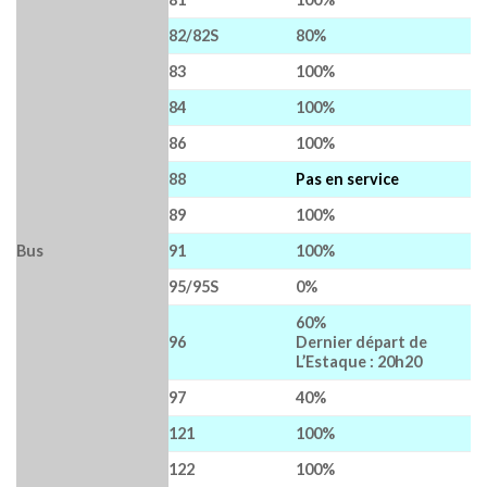
82/82S
80%
83
100%
84
100%
86
100%
88
Pas en service
89
100%
Bus
91
100%
95/95S
0%
60%
96
Dernier départ de
L’Estaque : 20h20
97
40%
121
100%
122
100%