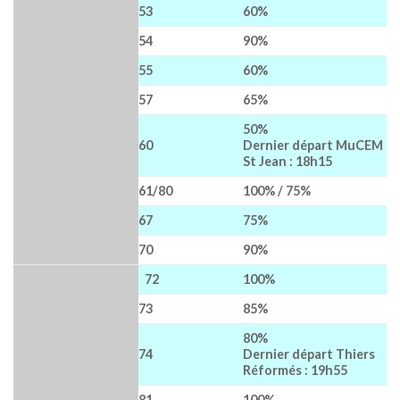
53
60%
54
90%
55
60%
57
65%
50%
60
Dernier départ MuCEM
St Jean : 18h15
61/80
100% / 75%
67
75%
70
90%
72
100%
73
85%
80%
74
Dernier départ Thiers
Réformés : 19h55
81
100%