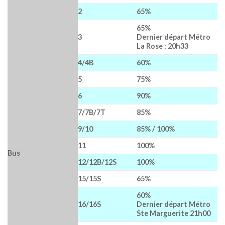
2
65%
65%
3
Dernier départ Métro
La Rose : 20h33
4/4B
60%
5
75%
6
90%
7/7B/7T
85%
9/10
85% / 100%
11
100%
Bus
12/12B/12S
100%
15/15S
65%
60%
16/16S
Dernier départ Métro
Ste Marguerite 21h00