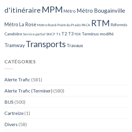
MPM
d'itinéraire
Métro Bougainville
Métro
RTM
Métro La Rose
Réformés
Métro Rond-Point du Prado
PACA
T2
T3
Terminus modifié
Canebière
SNCF
T1
TER
Service partiel
Transports
Tramway
Travaux
CATÉGORIES
Alerte Trafic
(581)
Alerte Trafic (Terminer)
(580)
BUS
(500)
Cartreize
(1)
Divers
(58)