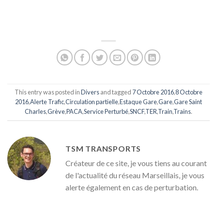
This entry was posted in
Divers
and tagged
7 Octobre 2016
,
8 Octobre
2016
,
Alerte Trafic
,
Circulation partielle
,
Estaque Gare
,
Gare
,
Gare Saint
Charles
,
Grève
,
PACA
,
Service Perturbé
,
SNCF
,
TER
,
Train
,
Trains
.
TSM TRANSPORTS
Créateur de ce site, je vous tiens au courant
de l'actualité du réseau Marseillais, je vous
alerte également en cas de perturbation.