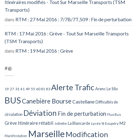
Itinéraires modifiés - Tout Sur Marseille Transports (TSM
Transports)
dans
RTM : 27 Mai 2016 : 7/7B/7T,509 : Fin de perturbation
RTM : 17 Mai 2016 : Grève - Tout Sur Marseille Transports
(TSM Transports)
dans
RTM : 19 Mai 2016 : Grève
#@
Alerte Trafic
Arenc Le Silo
27
31
49
55
60
83
19
41
81
BUS
Canebière Bourse
Castellane
Difficultés de
Déviation
Fin de perturbation
circulation
Fluo Bus
Itinéraire rétabli
Grève
La Blancarde
M2
Joliette
Lycée St Exupéry
Marseille
Modification
Manifestation