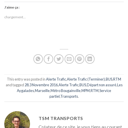
J’aime ça :
chargement…
This entry was posted in
Alerte Trafic
,
Alerte Trafic (Terminer)
,
BUS
,
RTM
and tagged
28
,
3 Novembre 2016
,
Alerte Trafic
,
BUS
,
Départ non assuré
,
Les
Aygalades
,
Marseille
,
Métro Bougainville
,
MPM
,
RTM
,
Service
partiel
,
Transports
.
TSM TRANSPORTS
Créateur de ce site, je vous tiens au courant