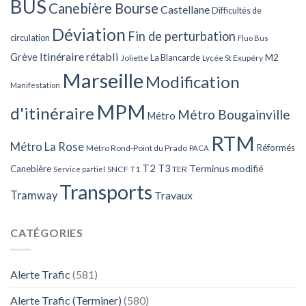
BUS
Canebière Bourse
Castellane
Difficultés de
Déviation
Fin de perturbation
circulation
Fluo Bus
Itinéraire rétabli
Grève
La Blancarde
M2
Joliette
Lycée St Exupéry
Marseille
Modification
Manifestation
MPM
d'itinéraire
Métro Bougainville
Métro
RTM
Métro La Rose
Réformés
Métro Rond-Point du Prado
PACA
T2
T3
Terminus modifié
Canebière
SNCF
T1
TER
Service partiel
Transports
Tramway
Travaux
CATÉGORIES
Alerte Trafic
(581)
Alerte Trafic (Terminer)
(580)