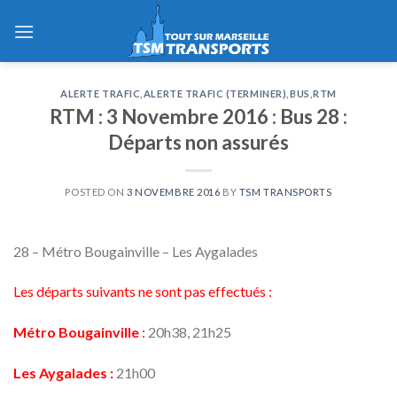
Skip
to
content
ALERTE TRAFIC
,
ALERTE TRAFIC (TERMINER)
,
BUS
,
RTM
RTM : 3 Novembre 2016 : Bus 28 :
Départs non assurés
POSTED ON
3 NOVEMBRE 2016
BY
TSM TRANSPORTS
28 – Métro Bougainville – Les Aygalades
Les départs suivants ne sont pas effectués :
Métro Bougainville
:
20h38, 21h25
Les Aygalades :
21h00