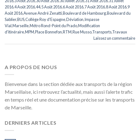
2016
,
3 Août 2016
,
30 Août 2016
,
30 Juillet 2016
,
31 Août 2016
,
31 Juillet
2016
,
4 Août 2016
,
44
,
5 Août 2016
,
6 Août 2016
,
7 Août 2016
,
8 Août 2016
,
9
Août 2016
,
Avenue André Zenatti
,
Boulevard de Hambourg
,
Boulevard du
Sablier
,
BUS
,
Collège Roy d'Espagne
,
Déviation
,
Impasse
Vial
,
Marseille
,
Métro Rond-Point du Prado
,
Modification
d'itinéraire
,
MPM
,
Place Bonnefon
,
RTM
,
Rue Musso
,
Transports
,
Travaux
Laissez un commentaire
A PROPOS DE NOUS
Bienvenue dans la section dédiée aux transports de la région
Marseillaise, ici retrouvez l’actualité, mais aussi l’alerte trafic
en temps réel et une documentation précise sur les transports
de Marseille.
DERNIERS ARTICLES