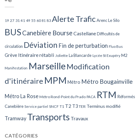
Alerte Trafic
Arenc Le Silo
27
31
49
55
60
83
19
41
81
BUS
Canebière Bourse
Castellane
Difficultés de
Déviation
Fin de perturbation
circulation
Fluo Bus
Itinéraire rétabli
Grève
La Blancarde
M2
Joliette
Lycée St Exupéry
Marseille
Modification
Manifestation
MPM
d'itinéraire
Métro Bougainville
Métro
RTM
Métro La Rose
Réformés
Métro Rond-Point du Prado
PACA
T2
T3
Terminus modifié
Canebière
SNCF
T1
TER
Service partiel
Transports
Tramway
Travaux
CATÉGORIES