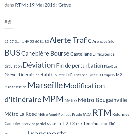
dans
RTM : 19 Mai 2016 : Grève
#@
Alerte Trafic
Arenc Le Silo
27
31
49
55
60
83
19
41
81
BUS
Canebière Bourse
Castellane
Difficultés de
Déviation
Fin de perturbation
circulation
Fluo Bus
Itinéraire rétabli
Grève
La Blancarde
M2
Joliette
Lycée St Exupéry
Marseille
Modification
Manifestation
MPM
d'itinéraire
Métro Bougainville
Métro
RTM
Métro La Rose
Réformés
Métro Rond-Point du Prado
PACA
T2
T3
Terminus modifié
Canebière
SNCF
T1
TER
Service partiel
Transports