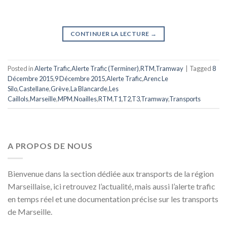
CONTINUER LA LECTURE
→
Posted in
Alerte Trafic
,
Alerte Trafic (Terminer)
,
RTM
,
Tramway
|
Tagged
8
Décembre 2015
,
9 Décembre 2015
,
Alerte Trafic
,
Arenc Le
Silo
,
Castellane
,
Grève
,
La Blancarde
,
Les
Caillols
,
Marseille
,
MPM
,
Noailles
,
RTM
,
T1
,
T2
,
T3
,
Tramway
,
Transports
A PROPOS DE NOUS
Bienvenue dans la section dédiée aux transports de la région
Marseillaise, ici retrouvez l’actualité, mais aussi l’alerte trafic
en temps réel et une documentation précise sur les transports
de Marseille.