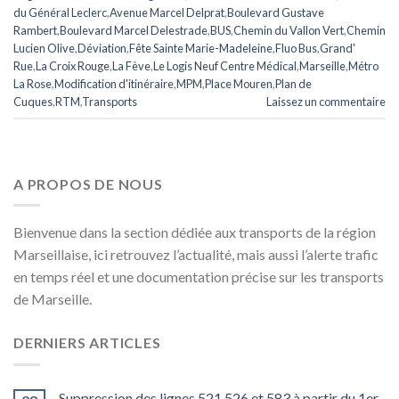
du Général Leclerc
,
Avenue Marcel Delprat
,
Boulevard Gustave
Rambert
,
Boulevard Marcel Delestrade
,
BUS
,
Chemin du Vallon Vert
,
Chemin
Lucien Olive
,
Déviation
,
Fête Sainte Marie-Madeleine
,
Fluo Bus
,
Grand'
Rue
,
La Croix Rouge
,
La Fève
,
Le Logis Neuf Centre Médical
,
Marseille
,
Métro
La Rose
,
Modification d'itinéraire
,
MPM
,
Place Mouren
,
Plan de
Cuques
,
RTM
,
Transports
Laissez un commentaire
A PROPOS DE NOUS
Bienvenue dans la section dédiée aux transports de la région
Marseillaise, ici retrouvez l’actualité, mais aussi l’alerte trafic
en temps réel et une documentation précise sur les transports
de Marseille.
DERNIERS ARTICLES
Suppression des lignes 521,526 et 583 à partir du 1er