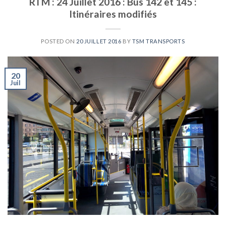
RTM : 24 Juillet 2016 : Bus 142 et 145 :
Itinéraires modifiés
POSTED ON
20 JUILLET 2016
BY
TSM TRANSPORTS
20
Juil