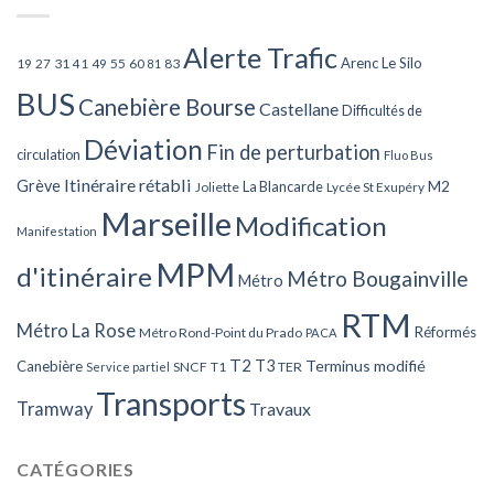
Alerte Trafic
Arenc Le Silo
27
31
49
55
60
83
19
41
81
BUS
Canebière Bourse
Castellane
Difficultés de
Déviation
Fin de perturbation
circulation
Fluo Bus
Itinéraire rétabli
Grève
La Blancarde
M2
Joliette
Lycée St Exupéry
Marseille
Modification
Manifestation
MPM
d'itinéraire
Métro Bougainville
Métro
RTM
Métro La Rose
Réformés
Métro Rond-Point du Prado
PACA
T2
T3
Terminus modifié
Canebière
SNCF
T1
TER
Service partiel
Transports
Tramway
Travaux
CATÉGORIES