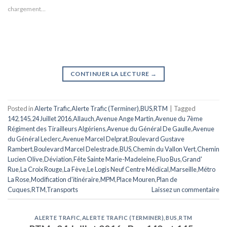
chargement…
CONTINUER LA LECTURE
→
Posted in
Alerte Trafic
,
Alerte Trafic (Terminer)
,
BUS
,
RTM
|
Tagged
142
,
145
,
24 Juillet 2016
,
Allauch
,
Avenue Ange Martin
,
Avenue du 7ème
Régiment des Tirailleurs Algériens
,
Avenue du Général De Gaulle
,
Avenue
du Général Leclerc
,
Avenue Marcel Delprat
,
Boulevard Gustave
Rambert
,
Boulevard Marcel Delestrade
,
BUS
,
Chemin du Vallon Vert
,
Chemin
Lucien Olive
,
Déviation
,
Fête Sainte Marie-Madeleine
,
Fluo Bus
,
Grand'
Rue
,
La Croix Rouge
,
La Fève
,
Le Logis Neuf Centre Médical
,
Marseille
,
Métro
La Rose
,
Modification d'itinéraire
,
MPM
,
Place Mouren
,
Plan de
Cuques
,
RTM
,
Transports
Laissez un commentaire
ALERTE TRAFIC
,
ALERTE TRAFIC (TERMINER)
,
BUS
,
RTM