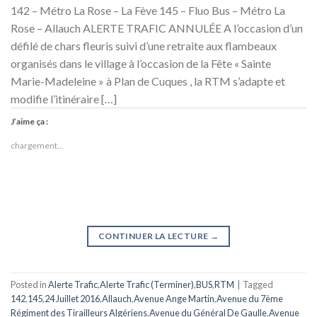
142 – Métro La Rose – La Fève 145 – Fluo Bus – Métro La
Rose – Allauch ALERTE TRAFIC ANNULÉE A l’occasion d’un
défilé de chars fleuris suivi d’une retraite aux flambeaux
organisés dans le village à l’occasion de la Fête « Sainte
Marie-Madeleine » à Plan de Cuques , la RTM s’adapte et
modifie l’itinéraire […]
J’aime ça :
chargement…
CONTINUER LA LECTURE
→
Posted in
Alerte Trafic
,
Alerte Trafic (Terminer)
,
BUS
,
RTM
|
Tagged
142
,
145
,
24 Juillet 2016
,
Allauch
,
Avenue Ange Martin
,
Avenue du 7ème
Régiment des Tirailleurs Algériens
,
Avenue du Général De Gaulle
,
Avenue