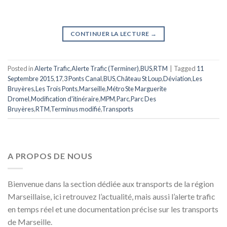
CONTINUER LA LECTURE
→
Posted in
Alerte Trafic
,
Alerte Trafic (Terminer)
,
BUS
,
RTM
|
Tagged
11
Septembre 2015
,
17
,
3 Ponts Canal
,
BUS
,
Château St Loup
,
Déviation
,
Les
Bruyères
,
Les Trois Ponts
,
Marseille
,
Métro Ste Marguerite
Dromel
,
Modification d'itinéraire
,
MPM
,
Parc
,
Parc Des
Bruyères
,
RTM
,
Terminus modifié
,
Transports
A PROPOS DE NOUS
Bienvenue dans la section dédiée aux transports de la région
Marseillaise, ici retrouvez l’actualité, mais aussi l’alerte trafic
en temps réel et une documentation précise sur les transports
de Marseille.