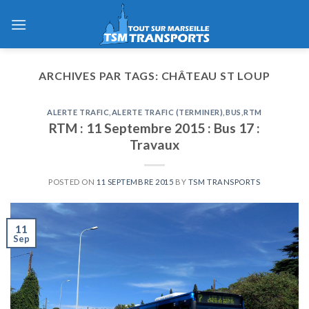
Skip
to
content
ARCHIVES PAR TAGS:
CHÂTEAU ST LOUP
ALERTE TRAFIC
,
ALERTE TRAFIC (TERMINER)
,
BUS
,
RTM
RTM : 11 Septembre 2015 : Bus 17 :
Travaux
POSTED ON
11 SEPTEMBRE 2015
BY
TSM TRANSPORTS
11
Sep