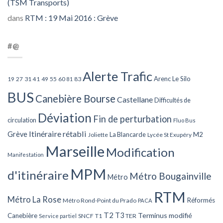
(TSM Transports)
dans
RTM : 19 Mai 2016 : Grève
#@
Alerte Trafic
Arenc Le Silo
27
31
49
55
60
83
19
41
81
BUS
Canebière Bourse
Castellane
Difficultés de
Déviation
Fin de perturbation
circulation
Fluo Bus
Itinéraire rétabli
Grève
La Blancarde
M2
Joliette
Lycée St Exupéry
Marseille
Modification
Manifestation
MPM
d'itinéraire
Métro Bougainville
Métro
RTM
Métro La Rose
Réformés
Métro Rond-Point du Prado
PACA
T2
T3
Terminus modifié
Canebière
SNCF
T1
TER
Service partiel