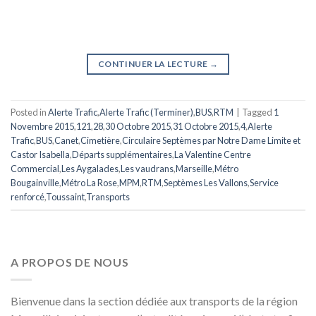
CONTINUER LA LECTURE
→
Posted in
Alerte Trafic
,
Alerte Trafic (Terminer)
,
BUS
,
RTM
|
Tagged
1
Novembre 2015
,
121
,
28
,
30 Octobre 2015
,
31 Octobre 2015
,
4
,
Alerte
Trafic
,
BUS
,
Canet
,
Cimetière
,
Circulaire Septèmes par Notre Dame Limite et
Castor Isabella
,
Départs supplémentaires
,
La Valentine Centre
Commercial
,
Les Aygalades
,
Les vaudrans
,
Marseille
,
Métro
Bougainville
,
Métro La Rose
,
MPM
,
RTM
,
Septèmes Les Vallons
,
Service
renforcé
,
Toussaint
,
Transports
A PROPOS DE NOUS
Bienvenue dans la section dédiée aux transports de la région