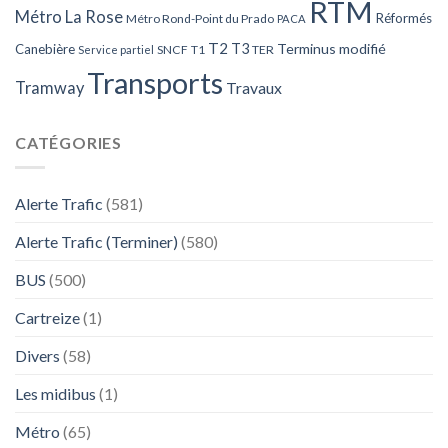
RTM
Métro La Rose
Réformés
Métro Rond-Point du Prado
PACA
T2
T3
Terminus modifié
Canebière
SNCF
T1
TER
Service partiel
Transports
Tramway
Travaux
CATÉGORIES
Alerte Trafic
(581)
Alerte Trafic (Terminer)
(580)
BUS
(500)
Cartreize
(1)
Divers
(58)
Les midibus
(1)
Métro
(65)