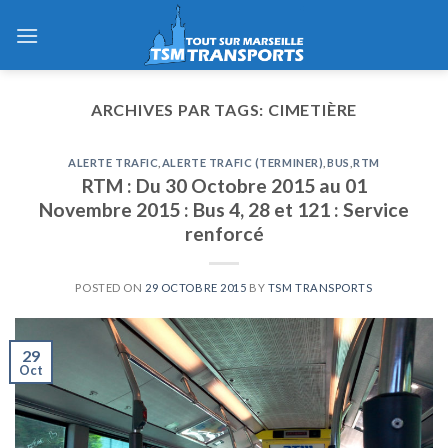
Skip
to
content
ARCHIVES PAR TAGS:
CIMETIÈRE
ALERTE TRAFIC
,
ALERTE TRAFIC (TERMINER)
,
BUS
,
RTM
RTM : Du 30 Octobre 2015 au 01
Novembre 2015 : Bus 4, 28 et 121 : Service
renforcé
POSTED ON
29 OCTOBRE 2015
BY
TSM TRANSPORTS
29
Oct