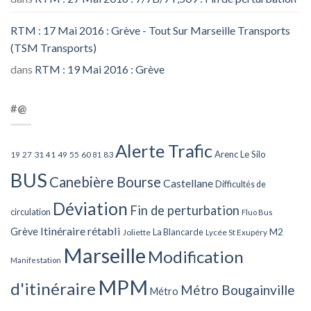
RTM : 17 Mai 2016 : Grève - Tout Sur Marseille Transports
(TSM Transports)
dans
RTM : 19 Mai 2016 : Grève
#@
Alerte Trafic
Arenc Le Silo
27
31
49
55
60
83
19
41
81
BUS
Canebière Bourse
Castellane
Difficultés de
Déviation
Fin de perturbation
circulation
Fluo Bus
Itinéraire rétabli
Grève
La Blancarde
M2
Joliette
Lycée St Exupéry
Marseille
Modification
Manifestation
MPM
d'itinéraire
Métro Bougainville
Métro