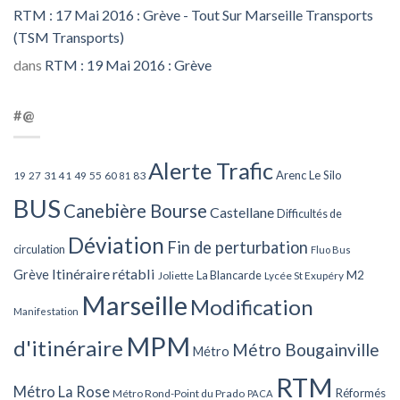
RTM : 17 Mai 2016 : Grève - Tout Sur Marseille Transports
(TSM Transports)
dans
RTM : 19 Mai 2016 : Grève
#@
Alerte Trafic
Arenc Le Silo
27
31
49
55
60
83
19
41
81
BUS
Canebière Bourse
Castellane
Difficultés de
Déviation
Fin de perturbation
circulation
Fluo Bus
Itinéraire rétabli
Grève
La Blancarde
M2
Joliette
Lycée St Exupéry
Marseille
Modification
Manifestation
MPM
d'itinéraire
Métro Bougainville
Métro
RTM
Métro La Rose
Réformés
Métro Rond-Point du Prado
PACA