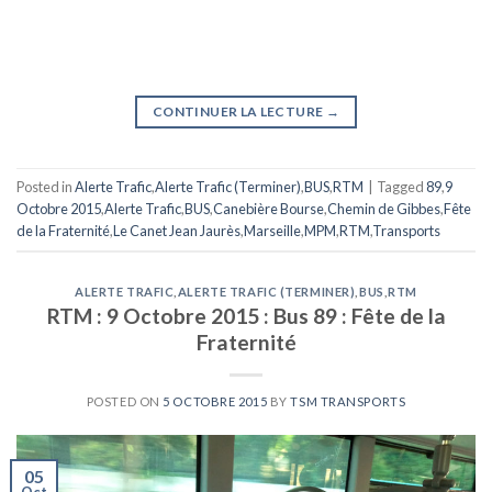
CONTINUER LA LECTURE
→
Posted in
Alerte Trafic
,
Alerte Trafic (Terminer)
,
BUS
,
RTM
|
Tagged
89
,
9
Octobre 2015
,
Alerte Trafic
,
BUS
,
Canebière Bourse
,
Chemin de Gibbes
,
Fête
de la Fraternité
,
Le Canet Jean Jaurès
,
Marseille
,
MPM
,
RTM
,
Transports
ALERTE TRAFIC
,
ALERTE TRAFIC (TERMINER)
,
BUS
,
RTM
RTM : 9 Octobre 2015 : Bus 89 : Fête de la
Fraternité
POSTED ON
5 OCTOBRE 2015
BY
TSM TRANSPORTS
05