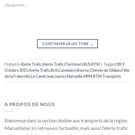
chargement…
CONTINUER LA LECTURE
→
Posted in
Alerte Trafic
,
Alerte Trafic (Terminer)
,
BUS
,
RTM
|
Tagged
89
,
9
Octobre 2015
,
Alerte Trafic
,
BUS
,
Canebière Bourse
,
Chemin de Gibbes
,
Fête
de la Fraternité
,
Le Canet Jean Jaurès
,
Marseille
,
MPM
,
RTM
,
Transports
A PROPOS DE NOUS
Bienvenue dans la section dédiée aux transports de la région
Marseillaise, ici retrouvez l’actualité, mais aussi l’alerte trafic