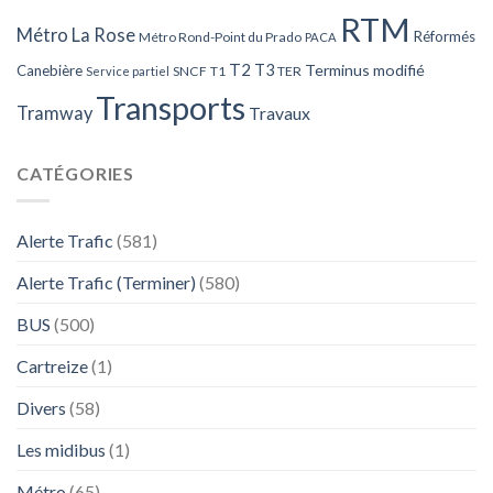
RTM
Métro La Rose
Réformés
Métro Rond-Point du Prado
PACA
T2
T3
Terminus modifié
Canebière
SNCF
T1
TER
Service partiel
Transports
Tramway
Travaux
CATÉGORIES
Alerte Trafic
(581)
Alerte Trafic (Terminer)
(580)
BUS
(500)
Cartreize
(1)
Divers
(58)
Les midibus
(1)
Métro
(65)