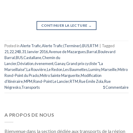
CONTINUER LA LECTURE
→
Posted in
Alerte Trafic
,
Alerte Trafic (Terminer)
,
BUS
,
RTM
|
Tagged
21
,
22
,
24B
,
31 Janvier 2016
,
Avenue de Mazargues
,
Barral
,
Boulevard
Barral
,
BUS
,
Castallane
,
Chemin du
Lancier
,
Déviation
,
évenement
,
Ganay
,
Grand prix cycliste "La
Marseillaise"
,
La Rouvière
,
Le Redon
,
Les Baumettes
,
Luminy
,
Marseille
,
Métro
Rond-Point du Prado
,
Métro Sainte Marguerite
,
Modification
d'itinéraire
,
MPM
,
Rond-Point Le Lancier
,
RTM
,
Rue Emile Zola
,
Rue
Négresko
,
Transports
1
Commentaire
A PROPOS DE NOUS
Bienvenue dans la section dédiée aux transports de la région