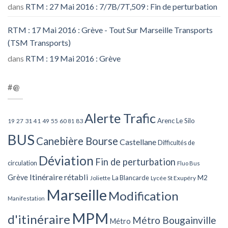
dans
RTM : 27 Mai 2016 : 7/7B/7T,509 : Fin de perturbation
RTM : 17 Mai 2016 : Grève - Tout Sur Marseille Transports
(TSM Transports)
dans
RTM : 19 Mai 2016 : Grève
#@
Alerte Trafic
Arenc Le Silo
27
31
49
55
60
83
19
41
81
BUS
Canebière Bourse
Castellane
Difficultés de
Déviation
Fin de perturbation
circulation
Fluo Bus
Itinéraire rétabli
Grève
La Blancarde
M2
Joliette
Lycée St Exupéry
Marseille
Modification
Manifestation
MPM
d'itinéraire
Métro Bougainville
Métro