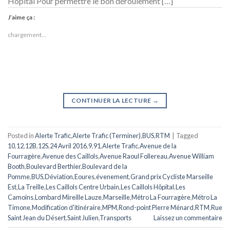
Hôpital Pour permettre le bon déroulement […]
J’aime ça :
chargement…
CONTINUER LA LECTURE
→
Posted in
Alerte Trafic
,
Alerte Trafic (Terminer)
,
BUS
,
RTM
|
Tagged
10
,
12
,
12B
,
12S
,
24 Avril 2016
,
9
,
91
,
Alerte Trafic
,
Avenue de la
Fourragère
,
Avenue des Caillols
,
Avenue Raoul Follereau
,
Avenue William
Booth
,
Boulevard Berthier
,
Boulevard de la
Pomme
,
BUS
,
Déviation
,
Eoures
,
évenement
,
Grand prix Cycliste Marseille
Est
,
La Treille
,
Les Caillols Centre Urbain
,
Les Caillols Hôpital
,
Les
Camoins
,
Lombard Mireille Lauze
,
Marseille
,
Métro La Fourragère
,
Métro La
Timone
,
Modification d'itinéraire
,
MPM
,
Rond-point Pierre Ménard
,
RTM
,
Rue
Saint Jean du Désert
,
Saint Julien
,
Transports
Laissez un commentaire