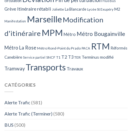
circulation
Fluo Bus
Itinéraire rétabli
Grève
La Blancarde
M2
Joliette
Lycée St Exupéry
Marseille
Modification
Manifestation
MPM
d'itinéraire
Métro Bougainville
Métro
RTM
Métro La Rose
Réformés
Métro Rond-Point du Prado
PACA
T2
T3
Terminus modifié
Canebière
SNCF
T1
TER
Service partiel
Transports
Tramway
Travaux
CATÉGORIES
Alerte Trafic
(581)
Alerte Trafic (Terminer)
(580)
BUS
(500)