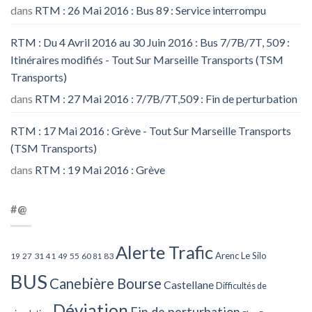
dans
RTM : 26 Mai 2016 : Bus 89 : Service interrompu
RTM : Du 4 Avril 2016 au 30 Juin 2016 : Bus 7/7B/7T, 509 :
Itinéraires modifiés - Tout Sur Marseille Transports (TSM
Transports)
dans
RTM : 27 Mai 2016 : 7/7B/7T,509 : Fin de perturbation
RTM : 17 Mai 2016 : Grève - Tout Sur Marseille Transports
(TSM Transports)
dans
RTM : 19 Mai 2016 : Grève
#@
Alerte Trafic
Arenc Le Silo
27
31
49
55
60
83
19
41
81
BUS
Canebière Bourse
Castellane
Difficultés de
Déviation
Fin de perturbation