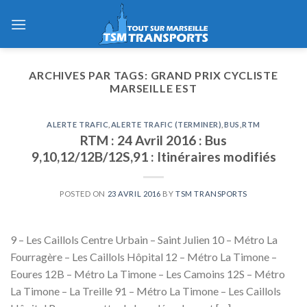
Skip
to
content
ARCHIVES PAR TAGS:
GRAND PRIX CYCLISTE
MARSEILLE EST
ALERTE TRAFIC
,
ALERTE TRAFIC (TERMINER)
,
BUS
,
RTM
RTM : 24 Avril 2016 : Bus
9,10,12/12B/12S,91 : Itinéraires modifiés
POSTED ON
23 AVRIL 2016
BY
TSM TRANSPORTS
9 – Les Caillols Centre Urbain – Saint Julien 10 – Métro La
Fourragère – Les Caillols Hôpital 12 – Métro La Timone –
Eoures 12B – Métro La Timone – Les Camoins 12S – Métro
La Timone – La Treille 91 – Métro La Timone – Les Caillols