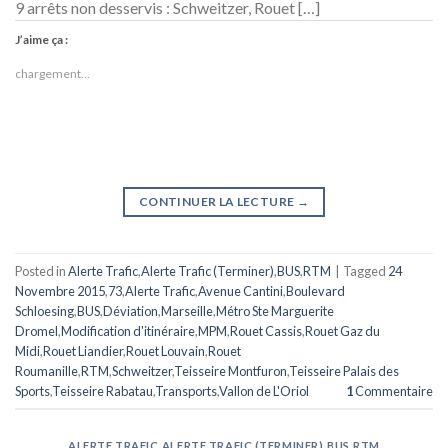
9 arrêts non desservis : Schweitzer, Rouet […]
J’aime ça :
chargement…
CONTINUER LA LECTURE
→
Posted in
Alerte Trafic
,
Alerte Trafic (Terminer)
,
BUS
,
RTM
|
Tagged
24
Novembre 2015
,
73
,
Alerte Trafic
,
Avenue Cantini
,
Boulevard
Schloesing
,
BUS
,
Déviation
,
Marseille
,
Métro Ste Marguerite
Dromel
,
Modification d'itinéraire
,
MPM
,
Rouet Cassis
,
Rouet Gaz du
Midi
,
Rouet Liandier
,
Rouet Louvain
,
Rouet
Roumanille
,
RTM
,
Schweitzer
,
Teisseire Montfuron
,
Teisseire Palais des
Sports
,
Teisseire Rabatau
,
Transports
,
Vallon de L'Oriol
1
Commentaire
ALERTE TRAFIC
,
ALERTE TRAFIC (TERMINER)
,
BUS
,
RTM