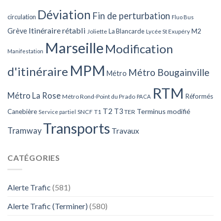
Déviation
Fin de perturbation
circulation
Fluo Bus
Itinéraire rétabli
Grève
La Blancarde
M2
Joliette
Lycée St Exupéry
Marseille
Modification
Manifestation
MPM
d'itinéraire
Métro Bougainville
Métro
RTM
Métro La Rose
Réformés
Métro Rond-Point du Prado
PACA
T2
T3
Terminus modifié
Canebière
SNCF
T1
TER
Service partiel
Transports
Tramway
Travaux
CATÉGORIES
Alerte Trafic
(581)
Alerte Trafic (Terminer)
(580)