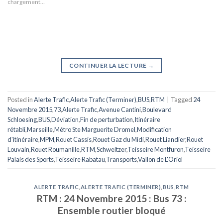
chargement…
CONTINUER LA LECTURE
→
Posted in
Alerte Trafic
,
Alerte Trafic (Terminer)
,
BUS
,
RTM
|
Tagged
24
Novembre 2015
,
73
,
Alerte Trafic
,
Avenue Cantini
,
Boulevard
Schloesing
,
BUS
,
Déviation
,
Fin de perturbation
,
Itinéraire
rétabli
,
Marseille
,
Métro Ste Marguerite Dromel
,
Modification
d'itinéraire
,
MPM
,
Rouet Cassis
,
Rouet Gaz du Midi
,
Rouet Liandier
,
Rouet
Louvain
,
Rouet Roumanille
,
RTM
,
Schweitzer
,
Teisseire Montfuron
,
Teisseire
Palais des Sports
,
Teisseire Rabatau
,
Transports
,
Vallon de L'Oriol
ALERTE TRAFIC
,
ALERTE TRAFIC (TERMINER)
,
BUS
,
RTM
RTM : 24 Novembre 2015 : Bus 73 :
Ensemble routier bloqué