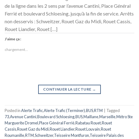
de la ligne dans les 2 sens par l’avenue Cantini, Place Général
Ferrié et boulevard Schloesing, jusqu’à la fin de service. Arrêts
non desservis : Schweitzer, Rouet Gaz du Midi, Rouet Cassis,
Rouet Liandier, Rouet […]
J’aime ça :
chargement…
CONTINUER LA LECTURE
→
Posted in
Alerte Trafic
,
Alerte Trafic (Terminer)
,
BUS
,
RTM
|
Tagged
73
,
Avenue Cantini
,
Boulevard Schloesing
,
BUS
,
Maillane
,
Marseille
,
Métro Ste
Marguerite Dromel
,
Place Général Ferrié
,
Rabatau Rouet
,
Rouet
Cassis
,
Rouet Gaz du Midi
,
Rouet Liandier
,
Rouet Louvain
,
Rouet
Roumanille
,
RTM
,
Schweitzer
,
Teisseire Montfuron
,
Teisseire Palais des