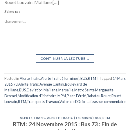
Rouet Louvain, Maillane […]
J’aime ça :
chargement…
CONTINUER LA LECTURE
→
Posted in
Alerte Trafic
,
Alerte Trafic (Terminer)
,
BUS
,
RTM
|
Tagged
14 Mars
2016
,
73
,
Alerte Trafic
,
Avenue Cantini
,
Boulevard de
Maillane
,
BUS
,
Déviation
,
Maillane
,
Marseille
,
Métro Sainte Marguerite
Dromel
,
Modification d'itinéraire
,
MPM
,
Place Férrié
,
Rabatau Rouet
,
Rouet
Louvain
,
RTM
,
Transports
,
Travaux
,
Vallon de L'Oriol
Laissez un commentaire
ALERTE TRAFIC
,
ALERTE TRAFIC (TERMINER)
,
BUS
,
RTM
RTM : 24 Novembre 2015 : Bus 73 : Fin de