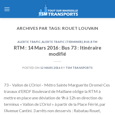
Skip
to
content
ARCHIVES PAR TAGS:
ROUET LOUVAIN
ALERTE TRAFIC
,
ALERTE TRAFIC (TERMINER)
,
BUS
,
RTM
RTM : 14 Mars 2016 : Bus 73 : Itinéraire
modifié
POSTED ON
12 MARS 2016
BY
TSM TRANSPORTS
73 – Vallon de L’Oriol – Métro Sainte Marguerite Dromel Ces
travaux d’ERDF Boulevard de Maillane oblige la RTM à
mettre en place une déviation de 9h à 12h en direction du
terminus « Vallon de L’Oriol » à partir de la Place Férrié, par
l’Avenue Cantini. 3 arrêts non desservis : Rabatau Rouet,