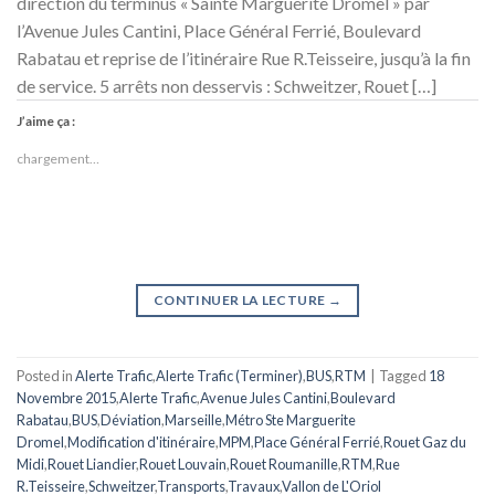
direction du terminus « Sainte Marguerite Dromel » par
l’Avenue Jules Cantini, Place Général Ferrié, Boulevard
Rabatau et reprise de l’itinéraire Rue R.Teisseire, jusqu’à la fin
de service. 5 arrêts non desservis : Schweitzer, Rouet […]
J’aime ça :
chargement…
CONTINUER LA LECTURE
→
Posted in
Alerte Trafic
,
Alerte Trafic (Terminer)
,
BUS
,
RTM
|
Tagged
18
Novembre 2015
,
Alerte Trafic
,
Avenue Jules Cantini
,
Boulevard
Rabatau
,
BUS
,
Déviation
,
Marseille
,
Métro Ste Marguerite
Dromel
,
Modification d'itinéraire
,
MPM
,
Place Général Ferrié
,
Rouet Gaz du
Midi
,
Rouet Liandier
,
Rouet Louvain
,
Rouet Roumanille
,
RTM
,
Rue
R.Teisseire
,
Schweitzer
,
Transports
,
Travaux
,
Vallon de L'Oriol