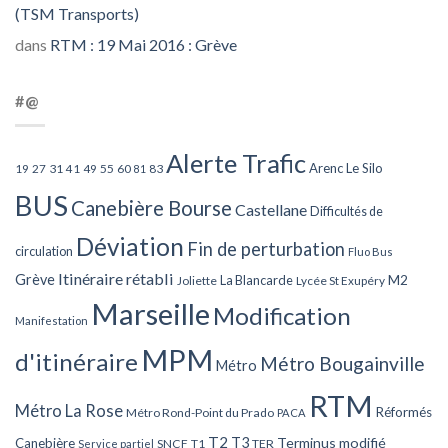
(TSM Transports)
dans
RTM : 19 Mai 2016 : Grève
#@
Alerte Trafic
Arenc Le Silo
27
31
49
55
60
83
19
41
81
BUS
Canebière Bourse
Castellane
Difficultés de
Déviation
Fin de perturbation
circulation
Fluo Bus
Itinéraire rétabli
Grève
La Blancarde
M2
Joliette
Lycée St Exupéry
Marseille
Modification
Manifestation
MPM
d'itinéraire
Métro Bougainville
Métro
RTM
Métro La Rose
Réformés
Métro Rond-Point du Prado
PACA
T2
T3
Terminus modifié
Canebière
SNCF
T1
TER
Service partiel