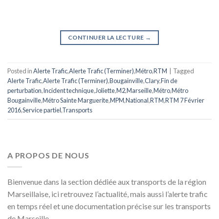
CONTINUER LA LECTURE
→
Posted in
Alerte Trafic
,
Alerte Trafic (Terminer)
,
Métro
,
RTM
|
Tagged
Alerte Trafic
,
Alerte Trafic (Terminer)
,
Bougainville
,
Clary
,
Fin de
perturbation
,
Incident technique
,
Joliette
,
M2
,
Marseille
,
Métro
,
Métro
Bougainville
,
Métro Sainte Marguerite
,
MPM
,
National
,
RTM
,
RTM 7 Février
2016
,
Service partiel
,
Transports
A PROPOS DE NOUS
Bienvenue dans la section dédiée aux transports de la région
Marseillaise, ici retrouvez l’actualité, mais aussi l’alerte trafic
en temps réel et une documentation précise sur les transports
de Marseille.