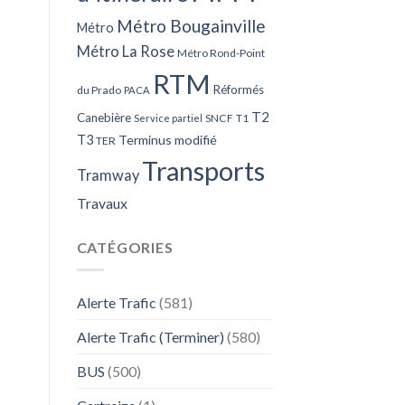
Métro Bougainville
Métro
Métro La Rose
Métro Rond-Point
RTM
Réformés
du Prado
PACA
T2
Canebière
SNCF
T1
Service partiel
T3
Terminus modifié
TER
Transports
Tramway
Travaux
CATÉGORIES
Alerte Trafic
(581)
Alerte Trafic (Terminer)
(580)
BUS
(500)