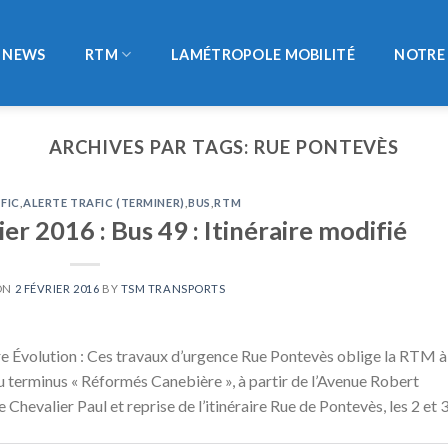
NEWS
RTM
LAMÉTROPOLE MOBILITÉ
NOTRE 
ARCHIVES PAR TAGS:
RUE PONTEVÈS
FIC
,
ALERTE TRAFIC (TERMINER)
,
BUS
,
RTM
er 2016 : Bus 49 : Itinéraire modifié
ON
2 FÉVRIER 2016
BY
TSM TRANSPORTS
 Évolution : Ces travaux d’urgence Rue Pontevès oblige la RTM à
n du terminus « Réformés Canebière », à partir de l’Avenue Robert
hevalier Paul et reprise de l’itinéraire Rue de Pontevès, les 2 et 