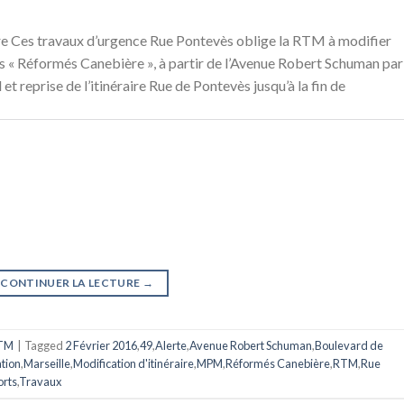
e Ces travaux d’urgence Rue Pontevès oblige la RTM à modifier
inus « Réformés Canebière », à partir de l’Avenue Robert Schuman par
 reprise de l’itinéraire Rue de Pontevès jusqu’à la fin de
CONTINUER LA LECTURE
→
TM
|
Tagged
2 Février 2016
,
49
,
Alerte
,
Avenue Robert Schuman
,
Boulevard de
tion
,
Marseille
,
Modification d'itinéraire
,
MPM
,
Réformés Canebière
,
RTM
,
Rue
orts
,
Travaux