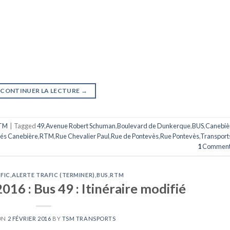
CONTINUER LA LECTURE
→
TM
|
Tagged
49
,
Avenue Robert Schuman
,
Boulevard de Dunkerque
,
BUS
,
Canebiè
és Canebière
,
RTM
,
Rue Chevalier Paul
,
Rue de Pontevès
,
Rue Pontevès
,
Transport
1
Comment
FIC
,
ALERTE TRAFIC (TERMINER)
,
BUS
,
RTM
016 : Bus 49 : Itinéraire modifié
ON
2 FÉVRIER 2016
BY
TSM TRANSPORTS