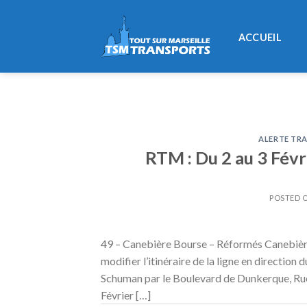
Skip
to
ACCUEIL
content
ALERTE TRA
RTM : Du 2 au 3 Févri
POSTED 
49 – Canebière Bourse – Réformés Canebière
modifier l’itinéraire de la ligne en directio
Schuman par le Boulevard de Dunkerque, Rue C
Février […]