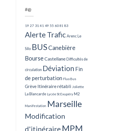
#@
27
31
49
55
60
83
19
41
81
Alerte Trafic
Arenc Le
BUS
Canebière
Silo
Bourse
Castellane
Difficultés de
Déviation
Fin
circulation
de perturbation
Fluo Bus
Itinéraire rétabli
Grève
Joliette
La Blancarde
M2
Lycée St Exupéry
Marseille
Manifestation
Modification
MPM
d'itinéraire