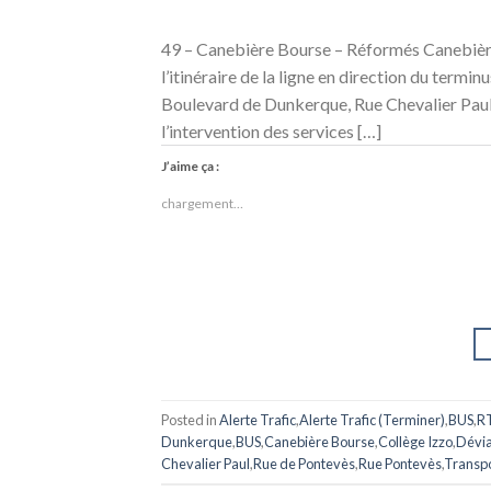
49 – Canebière Bourse – Réformés Canebièr
l’itinéraire de la ligne en direction du term
Boulevard de Dunkerque, Rue Chevalier Paul et
l’intervention des services […]
J’aime ça :
chargement…
Posted in
Alerte Trafic
,
Alerte Trafic (Terminer)
,
BUS
,
R
Dunkerque
,
BUS
,
Canebière Bourse
,
Collège Izzo
,
Dévia
Chevalier Paul
,
Rue de Pontevès
,
Rue Pontevès
,
Transp