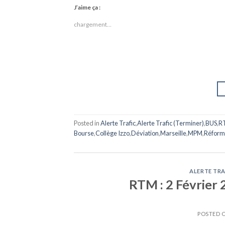
J’aime ça :
chargement…
Posted in
Alerte Trafic
,
Alerte Trafic (Terminer)
,
BUS
,
R
Bourse
,
Collège Izzo
,
Déviation
,
Marseille
,
MPM
,
Réform
ALERTE TRA
RTM : 2 Février 2
POSTED 