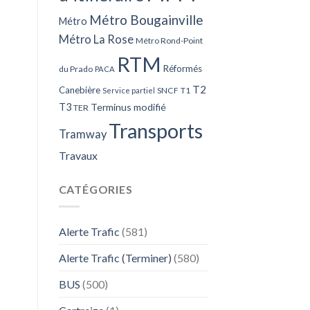
Métro Bougainville
Métro
Métro La Rose
Métro Rond-Point
RTM
Réformés
du Prado
PACA
T2
Canebière
SNCF
T1
Service partiel
T3
Terminus modifié
TER
Transports
Tramway
Travaux
CATÉGORIES
Alerte Trafic
(581)
Alerte Trafic (Terminer)
(580)
BUS
(500)