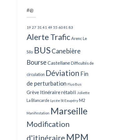
#@
27
31
49
55
60
83
19
41
81
Alerte Trafic
Arenc Le
BUS
Canebière
Silo
Bourse
Castellane
Difficultés de
Déviation
Fin
circulation
de perturbation
Fluo Bus
Itinéraire rétabli
Grève
Joliette
La Blancarde
M2
Lycée St Exupéry
Marseille
Manifestation
Modification
MPM
d'itinéraire