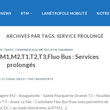
NEWS
RTM
LAMÉTROPOLE MOBILITÉ
NOTRE 
ARCHIVES PAR TAGS:
SERVICE PROLONGÉ
TE TRAFIC (TERMINER)
,
BUS
,
MÉTRO
,
RTM
,
TRAMWAY
 M1,M2,T1,T2,T3,Fluo Bus : Services
prolongés
D ON
10 MAI 2016
BY
TSM TRANSPORTS
agère M2 – Bougainville – Sainte Marguerite Dromel T1 – Noailles
de T3 – Arenc Le Silo – Castellane Fluo Bus Pour vous permettre de
 ACDC » au stade Vélodrome, la RTM […]