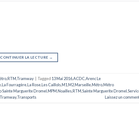
CONTINUER LA LECTURE
→
étro
,
RTM
,
Tramway
|
Tagged
13 Mai 2016
,
ACDC
,
Arenc Le
e
,
La Fourragère
,
La Rose
,
Les Caillols
,
M1
,
M2
,
Marseille
,
Métro
,
Métro
o Sainte Marguerite Dromel
,
MPM
,
Noailles
,
RTM
,
Sainte Marguerite Dromel
,
Servic
Tramway
,
Transports
Laissez un comment