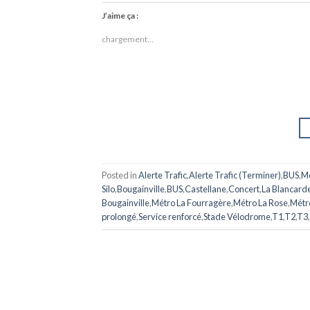
J’aime ça :
chargement…
Posted in
Alerte Trafic
,
Alerte Trafic (Terminer)
,
BUS
,
M
Silo
,
Bougainville
,
BUS
,
Castellane
,
Concert
,
La Blancard
Bougainville
,
Métro La Fourragère
,
Métro La Rose
,
Métr
prolongé
,
Service renforcé
,
Stade Vélodrome
,
T1
,
T2
,
T3
,