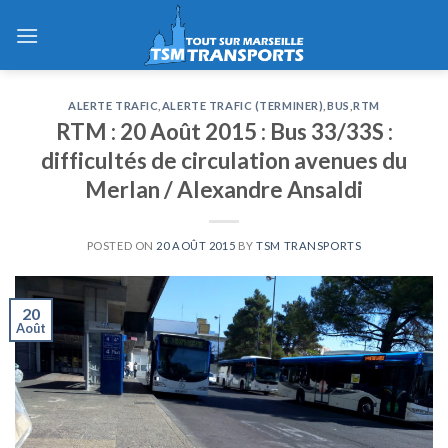
Skip
to
content
ALERTE TRAFIC
,
ALERTE TRAFIC (TERMINER)
,
BUS
,
RTM
RTM : 20 Août 2015 : Bus 33/33S :
difficultés de circulation avenues du
Merlan / Alexandre Ansaldi
POSTED ON
20 AOÛT 2015
BY
TSM TRANSPORTS
20
Août