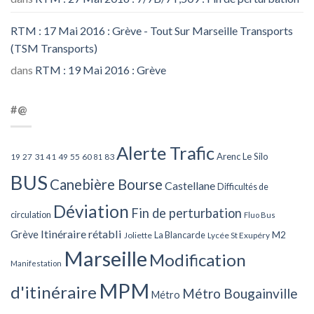
RTM : 17 Mai 2016 : Grève - Tout Sur Marseille Transports
(TSM Transports)
dans
RTM : 19 Mai 2016 : Grève
#@
Alerte Trafic
Arenc Le Silo
27
31
49
55
60
83
19
41
81
BUS
Canebière Bourse
Castellane
Difficultés de
Déviation
Fin de perturbation
circulation
Fluo Bus
Itinéraire rétabli
Grève
La Blancarde
M2
Joliette
Lycée St Exupéry
Marseille
Modification
Manifestation
MPM
d'itinéraire
Métro Bougainville
Métro