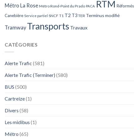
RTM
Métro La Rose
Réformés
Métro Rond-Point du Prado
PACA
T2
T3
Terminus modifié
Canebière
SNCF
T1
TER
Service partiel
Transports
Tramway
Travaux
CATÉGORIES
Alerte Trafic
(581)
Alerte Trafic (Terminer)
(580)
BUS
(500)
Cartreize
(1)
Divers
(58)
Les midibus
(1)
Métro
(65)