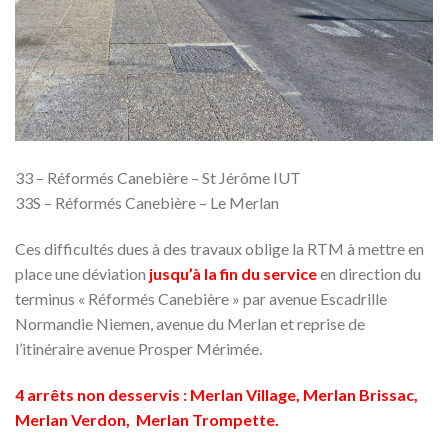
33 – Réformés Canebière – St Jérôme IUT
33S – Réformés Canebière – Le Merlan
Ces difficultés dues à des travaux oblige la RTM à mettre en
place une déviation
jusqu’à la fin du service
en direction du
terminus « Réformés Canebière » par avenue Escadrille
Normandie Niemen, avenue du Merlan et reprise de
l’itinéraire avenue Prosper Mérimée.
4 arrêts non desservis : Merlan Village, Merlan Brissac,
Merlan Verdon, Merlan Trompette.