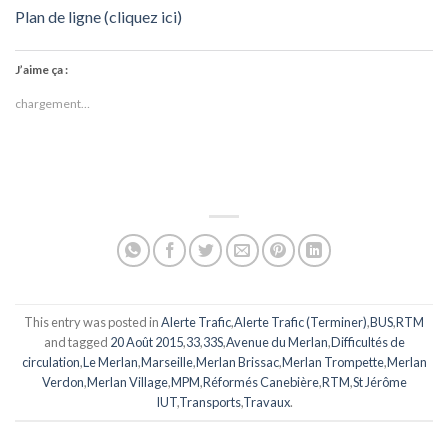
Plan de ligne (cliquez ici)
J’aime ça :
chargement…
This entry was posted in
Alerte Trafic
,
Alerte Trafic (Terminer)
,
BUS
,
RTM
and tagged
20 Août 2015
,
33
,
33S
,
Avenue du Merlan
,
Difficultés de
circulation
,
Le Merlan
,
Marseille
,
Merlan Brissac
,
Merlan Trompette
,
Merlan
Verdon
,
Merlan Village
,
MPM
,
Réformés Canebière
,
RTM
,
St Jérôme
IUT
,
Transports
,
Travaux
.