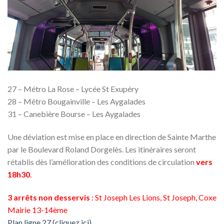
27 – Métro La Rose – Lycée St Exupéry
28 – Métro Bougainville – Les Aygalades
31 – Canebière Bourse – Les Aygalades
Une déviation est mise en place en direction de Sainte Marthe
par le Boulevard Roland Dorgelès. Les itinéraires seront
rétablis dès l’amélioration des conditions de circulation
vers
18h30
.
3 arrêts non desservis
: St Joseph Les Lions, St Joseph, Coxe
Mairie 13-14ème
Plan ligne 27 (cliquez ici)