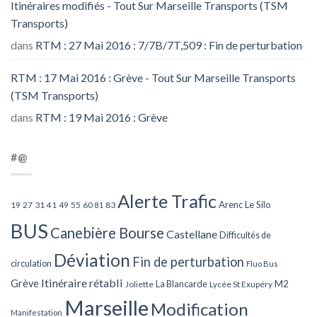
Itinéraires modifiés - Tout Sur Marseille Transports (TSM
Transports)
dans
RTM : 27 Mai 2016 : 7/7B/7T,509 : Fin de perturbation
RTM : 17 Mai 2016 : Grève - Tout Sur Marseille Transports
(TSM Transports)
dans
RTM : 19 Mai 2016 : Grève
#@
Alerte Trafic
Arenc Le Silo
27
31
49
55
60
83
19
41
81
BUS
Canebière Bourse
Castellane
Difficultés de
Déviation
Fin de perturbation
circulation
Fluo Bus
Itinéraire rétabli
Grève
La Blancarde
M2
Joliette
Lycée St Exupéry
Marseille
Modification
Manifestation