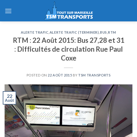
Skip
to
content
ALERTE TRAFIC
,
ALERTE TRAFIC (TERMINER)
,
BUS
,
RTM
RTM : 22 Août 2015: Bus 27,28 et 31
: Difficultés de circulation Rue Paul
Coxe
POSTED ON
22 AOÛT 2015
BY
TSM TRANSPORTS
22
Août