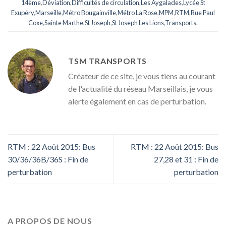
14ème
,
Déviation
,
Difficultés de circulation
,
Les Aygalades
,
Lycée St
Exupéry
,
Marseille
,
Métro Bougainville
,
Métro La Rose
,
MPM
,
RTM
,
Rue Paul
Coxe
,
Sainte Marthe
,
St Joseph
,
St Joseph Les Lions
,
Transports
.
TSM TRANSPORTS
Créateur de ce site, je vous tiens au courant
de l'actualité du réseau Marseillais, je vous
alerte également en cas de perturbation.
RTM : 22 Août 2015: Bus
RTM : 22 Août 2015: Bus
30/36/36B/36S : Fin de
27,28 et 31 : Fin de
perturbation
perturbation
A PROPOS DE NOUS