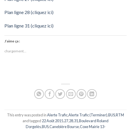
Plan ligne 28 (cliquez ici)
Plan ligne 31 (cliquez ici)
J’aime ça :
chargement…
This entry was posted in
Alerte Trafic
,
Alerte Trafic (Terminer)
,
BUS
,
RTM
and tagged
22 Août 2015
,
27
,
28
,
31
,
Boulevard Roland
Dorgelès
,
BUS
,
Canebière Bourse
,
Coxe Mairie 13-