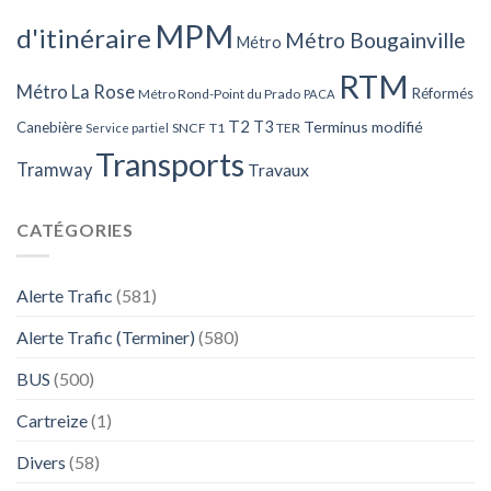
MPM
d'itinéraire
Métro Bougainville
Métro
RTM
Métro La Rose
Réformés
Métro Rond-Point du Prado
PACA
T2
T3
Terminus modifié
Canebière
SNCF
T1
TER
Service partiel
Transports
Tramway
Travaux
CATÉGORIES
Alerte Trafic
(581)
Alerte Trafic (Terminer)
(580)
BUS
(500)
Cartreize
(1)
Divers
(58)