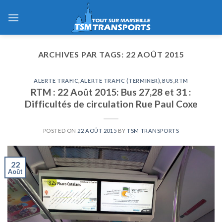
Skip
to
content
ARCHIVES PAR TAGS:
22 AOÛT 2015
ALERTE TRAFIC
,
ALERTE TRAFIC (TERMINER)
,
BUS
,
RTM
RTM : 22 Août 2015: Bus 27,28 et 31 :
Difficultés de circulation Rue Paul Coxe
POSTED ON
22 AOÛT 2015
BY
TSM TRANSPORTS
22
Août