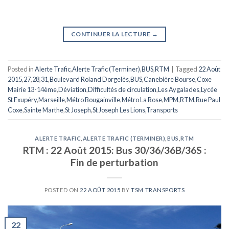
CONTINUER LA LECTURE
→
Posted in
Alerte Trafic
,
Alerte Trafic (Terminer)
,
BUS
,
RTM
|
Tagged
22 Août
2015
,
27
,
28
,
31
,
Boulevard Roland Dorgelès
,
BUS
,
Canebière Bourse
,
Coxe
Mairie 13-14ème
,
Déviation
,
Difficultés de circulation
,
Les Aygalades
,
Lycée
St Exupéry
,
Marseille
,
Métro Bougainville
,
Métro La Rose
,
MPM
,
RTM
,
Rue Paul
Coxe
,
Sainte Marthe
,
St Joseph
,
St Joseph Les Lions
,
Transports
ALERTE TRAFIC
,
ALERTE TRAFIC (TERMINER)
,
BUS
,
RTM
RTM : 22 Août 2015: Bus 30/36/36B/36S :
Fin de perturbation
POSTED ON
22 AOÛT 2015
BY
TSM TRANSPORTS
22