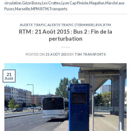
circulation
,
Gèze Bossy
,
Les Crottes
,
Lyon Cap Pinède
,
Magallon
,
Marché aux
Puces
,
Marseille
,
MPM
,
RTM
,
Transports
ALERTE TRAFIC
,
ALERTE TRAFIC (TERMINER)
,
BUS
,
RTM
RTM : 21 Août 2015 : Bus 2 : Fin de la
perturbation
POSTED ON
21 AOÛT 2015
BY
TSM TRANSPORTS
21
Août