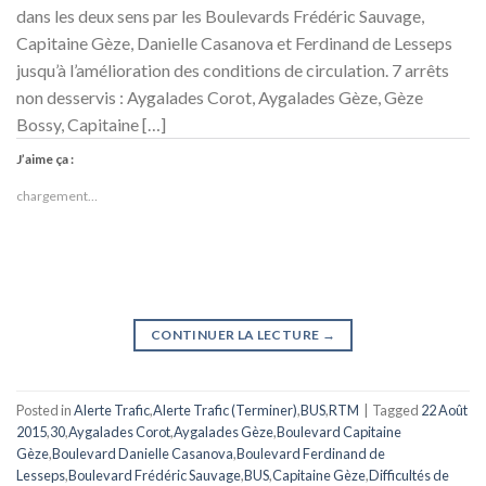
dans les deux sens par les Boulevards Frédéric Sauvage,
Capitaine Gèze, Danielle Casanova et Ferdinand de Lesseps
jusqu’à l’amélioration des conditions de circulation. 7 arrêts
non desservis : Aygalades Corot, Aygalades Gèze, Gèze
Bossy, Capitaine […]
J’aime ça :
chargement…
CONTINUER LA LECTURE
→
Posted in
Alerte Trafic
,
Alerte Trafic (Terminer)
,
BUS
,
RTM
|
Tagged
22 Août
2015
,
30
,
Aygalades Corot
,
Aygalades Gèze
,
Boulevard Capitaine
Gèze
,
Boulevard Danielle Casanova
,
Boulevard Ferdinand de
Lesseps
,
Boulevard Frédéric Sauvage
,
BUS
,
Capitaine Gèze
,
Difficultés de