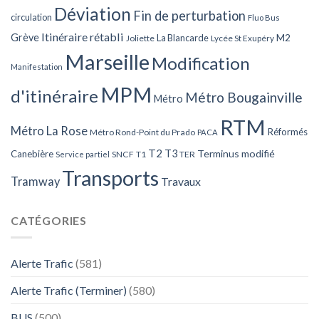
Déviation
Fin de perturbation
circulation
Fluo Bus
Itinéraire rétabli
Grève
La Blancarde
M2
Joliette
Lycée St Exupéry
Marseille
Modification
Manifestation
MPM
d'itinéraire
Métro Bougainville
Métro
RTM
Métro La Rose
Réformés
Métro Rond-Point du Prado
PACA
T2
T3
Terminus modifié
Canebière
SNCF
T1
TER
Service partiel
Transports
Tramway
Travaux
CATÉGORIES
Alerte Trafic
(581)
Alerte Trafic (Terminer)
(580)
BUS
(500)