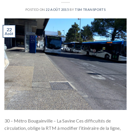
POSTED ON
22 AOÛT 2015
BY
TSM TRANSPORTS
22
Août
30 – Métro Bougainville – La Savine Ces difficultés de
circulation, oblige la RTM à modifier l’itinéraire de la ligne,