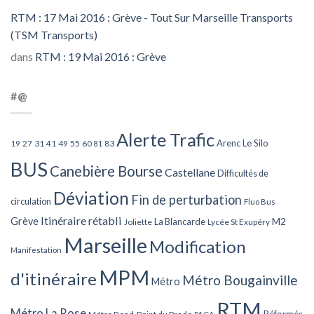
RTM : 17 Mai 2016 : Grève - Tout Sur Marseille Transports
(TSM Transports)
dans
RTM : 19 Mai 2016 : Grève
#@
Alerte Trafic
Arenc Le Silo
27
31
49
55
60
83
19
41
81
BUS
Canebière Bourse
Castellane
Difficultés de
Déviation
Fin de perturbation
circulation
Fluo Bus
Itinéraire rétabli
Grève
La Blancarde
M2
Joliette
Lycée St Exupéry
Marseille
Modification
Manifestation
MPM
d'itinéraire
Métro Bougainville
Métro
RTM
Métro La Rose