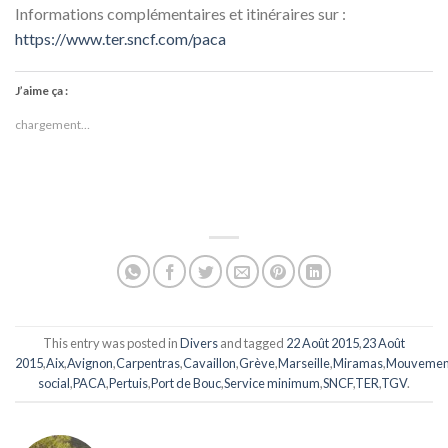
Informations complémentaires et itinéraires sur :
https://www.ter.sncf.com/paca
J’aime ça :
chargement…
This entry was posted in
Divers
and tagged
22 Août 2015
,
23 Août
2015
,
Aix
,
Avignon
,
Carpentras
,
Cavaillon
,
Grève
,
Marseille
,
Miramas
,
Mouvemen
social
,
PACA
,
Pertuis
,
Port de Bouc
,
Service minimum
,
SNCF
,
TER
,
TGV
.