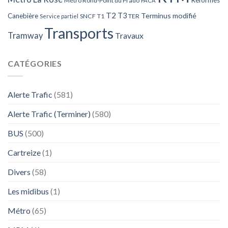
Réformés
Métro Rond-Point du Prado
PACA
T2
T3
Terminus modifié
Canebière
SNCF
T1
TER
Service partiel
Transports
Tramway
Travaux
CATÉGORIES
Alerte Trafic
(581)
Alerte Trafic (Terminer)
(580)
BUS
(500)
Cartreize
(1)
Divers
(58)
Les midibus
(1)
Métro
(65)