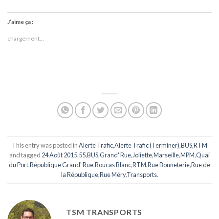
J’aime ça :
chargement…
This entry was posted in
Alerte Trafic
,
Alerte Trafic (Terminer)
,
BUS
,
RTM
and tagged
24 Août 2015
,
55
,
BUS
,
Grand' Rue
,
Joliette
,
Marseille
,
MPM
,
Quai
du Port
,
République Grand' Rue
,
Roucas Blanc
,
RTM
,
Rue Bonneterie
,
Rue de
la République
,
Rue Méry
,
Transports
.
TSM TRANSPORTS