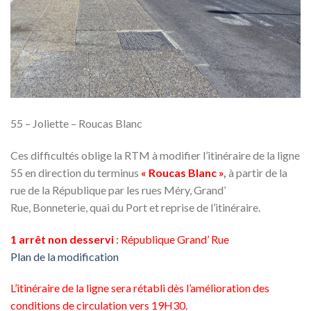
55 – Joliette – Roucas Blanc
Ces difficultés oblige la RTM à modifier l’itinéraire de la ligne
55 en direction du terminus
« Roucas Blanc »
,
à partir de la
rue de la République par les rues Méry, Grand’
Rue, Bonneterie, quai du Port et reprise de l’itinéraire.
1 arrêt non desservi
: République Grand’ Rue
Plan de la modification
L’itinéraire de la ligne sera rétabli dès l’amélioration des
conditions de circulation vers 19H30.