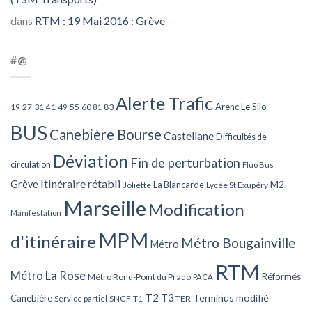
dans
RTM : 19 Mai 2016 : Grève
#@
Alerte Trafic
Arenc Le Silo
27
31
49
55
60
83
19
41
81
BUS
Canebière Bourse
Castellane
Difficultés de
Déviation
Fin de perturbation
circulation
Fluo Bus
Itinéraire rétabli
Grève
La Blancarde
M2
Joliette
Lycée St Exupéry
Marseille
Modification
Manifestation
MPM
d'itinéraire
Métro Bougainville
Métro
RTM
Métro La Rose
Réformés
Métro Rond-Point du Prado
PACA
T2
T3
Terminus modifié
Canebière
SNCF
T1
TER
Service partiel