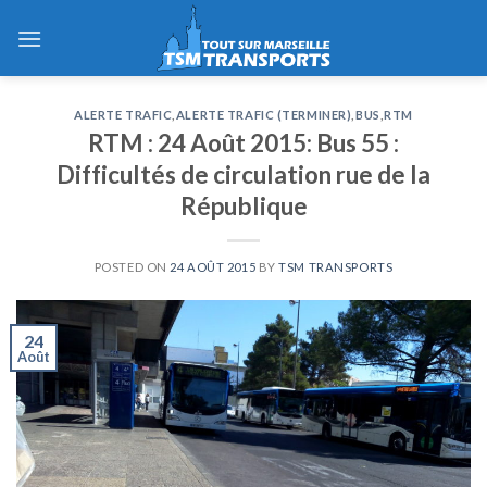
Skip
to
content
ALERTE TRAFIC
,
ALERTE TRAFIC (TERMINER)
,
BUS
,
RTM
RTM : 24 Août 2015: Bus 55 :
Difficultés de circulation rue de la
République
POSTED ON
24 AOÛT 2015
BY
TSM TRANSPORTS
24
Août