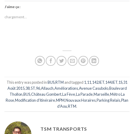
J’aime ça :
chargement…
This entry was posted in
BUS
,
RTM
and tagged
1
,
11
,
142JET
,
144JET
,
1S
,
31
Août 2015
,
38
,
5T
,
96
,
Allauch
,
Améliorations
,
Avenue Casubolo
,
Boulevard
Thollon
,
BUS
,
Château Gombert
,
La Fève
,
La Parade
,
Marseille
,
Métro La
Rose
,
Modification d'itinéraire
,
MPM
,
Nouvaux Horaires
,
Parking Relais
,
Plan
d'Aou
,
RTM
.
TSM TRANSPORTS