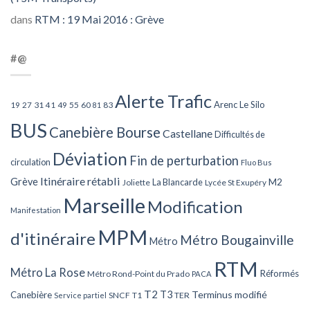
dans
RTM : 19 Mai 2016 : Grève
#@
Alerte Trafic
Arenc Le Silo
27
31
49
55
60
83
19
41
81
BUS
Canebière Bourse
Castellane
Difficultés de
Déviation
Fin de perturbation
circulation
Fluo Bus
Itinéraire rétabli
Grève
La Blancarde
M2
Joliette
Lycée St Exupéry
Marseille
Modification
Manifestation
MPM
d'itinéraire
Métro Bougainville
Métro
RTM
Métro La Rose
Réformés
Métro Rond-Point du Prado
PACA
T2
T3
Terminus modifié
Canebière
SNCF
T1
TER
Service partiel