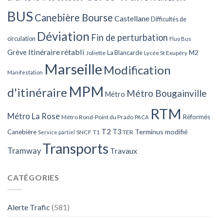
BUS
Canebière Bourse
Castellane
Difficultés de
Déviation
Fin de perturbation
circulation
Fluo Bus
Itinéraire rétabli
Grève
La Blancarde
M2
Joliette
Lycée St Exupéry
Marseille
Modification
Manifestation
MPM
d'itinéraire
Métro Bougainville
Métro
RTM
Métro La Rose
Réformés
Métro Rond-Point du Prado
PACA
T2
T3
Terminus modifié
Canebière
SNCF
T1
TER
Service partiel
Transports
Tramway
Travaux
CATÉGORIES
Alerte Trafic
(581)