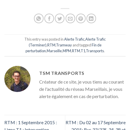
This entry was posted in
Alerte Trafic
,
Alerte Trafic
(Terminer)
,
RTM
,
Tramway
and tagged
Fin de
perturbation
,
Marseille
,
MPM
,
RTM
,
T1
,
Transports
.
TSM TRANSPORTS
Créateur de ce site, je vous tiens au courant
de l'actualité du réseau Marseillais, je vous
alerte également en cas de perturbation.
RTM : 1 Septembre 2015 :
RTM : Du 02 au 17 Septembre
Ligne T1 : Intervention
2015: Bus 33/33S, 34, 38 et